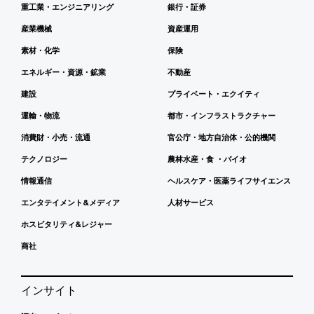
重工業・エンジニアリング
銀行・証券
産業機械
資産運用
素材・化学
保険
エネルギー・資源・鉱業
不動産
建設
プライベート・エクイティ
運輸・物流
都市・インフラストラクチャー
消費財・小売・流通
官公庁・地方自治体・公的機関
テクノロジー
農林水産・食 ・バイオ
情報通信
ヘルスケア・医薬ライフサイエンス
エンタテイメント&メディア
人材サービス
ホスピタリティ&レジャー
商社
インサイト