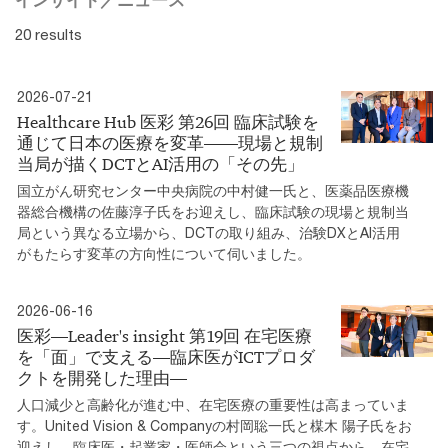
20 results
2026-07-21
Healthcare Hub 医彩 第26回 臨床試験を
通じて日本の医療を変革――現場と規制
当局が描くDCTとAI活用の「その先」
国立がん研究センター中央病院の中村健一氏と、医薬品医療機
器総合機構の佐藤淳子氏をお迎えし、臨床試験の現場と規制当
局という異なる立場から、DCTの取り組み、治験DXとAI活用
がもたらす変革の方向性について伺いました。
2026-06-16
医彩―Leader's insight 第19回 在宅医療
を「面」で支える―臨床医がICTプロダ
クトを開発した理由―
人口減少と高齢化が進む中、在宅医療の重要性は高まっていま
す。United Vision & Companyの村岡聡一氏と楳木 陽子氏をお
迎えし、臨床医・起業家・医師会という三つの視点から、在宅