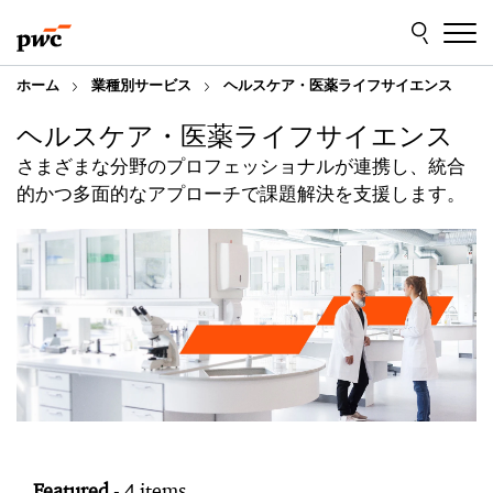
Skip
Skip
to
to
content
footer
ホーム
業種別サービス
ヘルスケア・医薬ライフサイエンス
ヘルスケア・医薬ライフサイエンス
さまざまな分野のプロフェッショナルが連携し、統合
的かつ多面的なアプローチで課題解決を支援します。
Featured
- 4 items