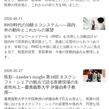
医療の現在地と、これからの存り方を伺いました。
2026-06-11
RWD時代の治験エコシステム――国内
外の動向とこれからの展望
近年、リアルワールドデータ（RWD）を活用した治験設計が、
国内外で現実的な選択肢として、急速に位置付けられつつあり
ます。本稿では、RWDを中核に据えた治験エコシステムに焦点
を当て、制度的背景、実装事例、今後の実務的論点を整理しま
す。
2026-05-27
医彩―Leader's insight 第18回 タスクシ
フト・シェアの観点で語る医療現場の生
産性向上―慶應義塾大学 伊藤由希子教
授―
慶應義塾大学大学院教授の伊藤由希子氏をお迎えし、医療の現
場におけるタスクシフト・シェアの必要性や進め方、円滑な現
場運営に必要なマインドセットを中心にお話を伺いました。