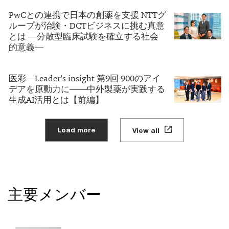
PwCとの連携で日本の創薬を支援 NTTグ
ループが治験・DCTビジネスに挑む真意
とは ―分散型臨床試験を確立する社会
的意義―
医彩―Leader's insight 第9回 900のアイ
デアを原動力に――中外製薬が実践する
生成AI活用とは【前編】
Load more
View all
主要メンバー