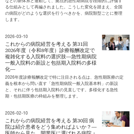
などの新体系と連動して、拠点的急性期病院を段階的に評価す
る仕組みとして再編されました。こうした変化を踏まえ、全国
の病院がどのような選択を行うべきかを、病院類型ごとに整理
します。
2026-03-10
これからの病院経営を考える 第31回
2026年度（令和8年度）診療報酬改定で
複雑化する入院料の選択肢―急性期病院
一般入院料の新設と包括期入院料の多様
化―
2026年度診療報酬改定で特に注目される点は、急性期医療の定
義を根本から問い直す「急性期病院一般入院基本料」の新設
と、それに伴う包括期入院料の見直しです。多様化する急性
期・包括期医療の枠組みを整理します。
2026-02-10
これからの病院経営を考える 第30回 病
院は紹介患者をどう集めればよいか？―
医師から見た、開業医に選ばれる病院・