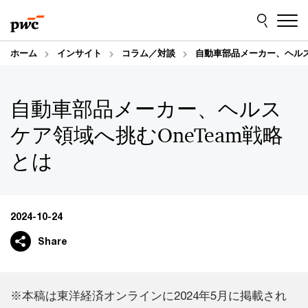
Skip
Skip
to
to
content
footer
ホーム
インサイト
コラム／対談
自動車部品メーカー、ヘルス
自動車部品メーカー、ヘルス
ケア領域へ挑むOneTeam戦略
とは
2024-10-24
Share
※本稿は東洋経済オンラインに2024年5月に掲載され