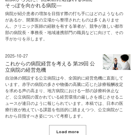
そっぽを向かれる病院―
病院が紹介患者の増加を目指す際の打ち手にはどのようなもの
があるか、開業医の立場から整理されたものは多くありませ
ん。クリニック医師の経験を有する筆者が、競争が激しい都市
部の病院長・事務長・地域連携部門の職員などに向けて、その
手がかりを示します。
2025-10-27
これからの病院経営を考える 第29回 公
立病院の経営危機
自治体の開設する公立病院は今、全国的に経営危機に直面して
います。赤字の病院の多さや物価の高騰に応じた診療報酬改定
を求める声の高まり、地方病院における一部の診療科休止な
ど、公立病院の置かれている経営環境の厳しさを感じさせるニ
ュースが連日のように報じられています。本稿では、日本の医
療行政が抱えている課題を包括的に踏まえつつ、公立病院がこ
れから目指すべき姿について考察します。
Load more