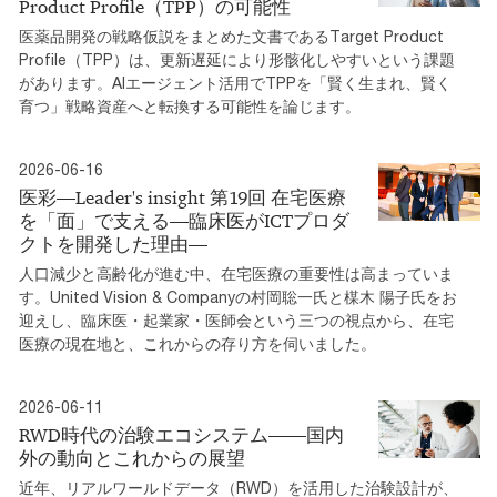
Product Profile（TPP）の可能性
医薬品開発の戦略仮説をまとめた文書であるTarget Product
Profile（TPP）は、更新遅延により形骸化しやすいという課題
があります。AIエージェント活用でTPPを「賢く生まれ、賢く
育つ」戦略資産へと転換する可能性を論じます。
2026-06-16
医彩―Leader's insight 第19回 在宅医療
を「面」で支える―臨床医がICTプロダ
クトを開発した理由―
人口減少と高齢化が進む中、在宅医療の重要性は高まっていま
す。United Vision & Companyの村岡聡一氏と楳木 陽子氏をお
迎えし、臨床医・起業家・医師会という三つの視点から、在宅
医療の現在地と、これからの存り方を伺いました。
2026-06-11
RWD時代の治験エコシステム――国内
外の動向とこれからの展望
近年、リアルワールドデータ（RWD）を活用した治験設計が、