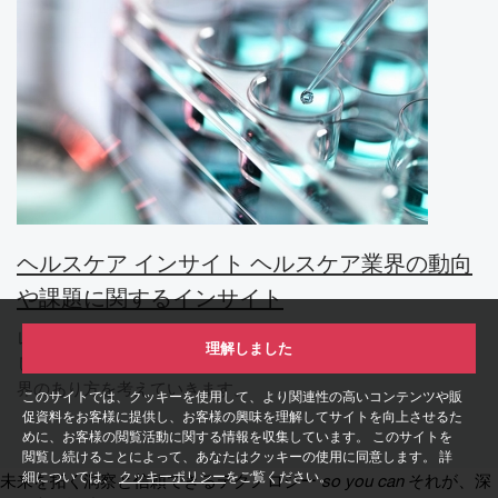
ヘルスケア インサイト ヘルスケア業界の動向
や課題に関するインサイト
レポートや寄稿などを通して、ヘルスケア業界の動向や直面
理解しました
している課題へのインサイトを提供し、今後のヘルスケア業
界のあり方を考えていきます。
このサイトでは、クッキーを使用して、より関連性の高いコンテンツや販
促資料をお客様に提供し、お客様の興味を理解してサイトを向上させるた
めに、お客様の閲覧活動に関する情報を収集しています。 このサイトを
閲覧し続けることによって、あなたはクッキーの使用に同意します。 詳
細については、
クッキーポリシー
をご覧ください。
未来を拓く洞察と信頼できるテクノロジー
so you can
それが、深