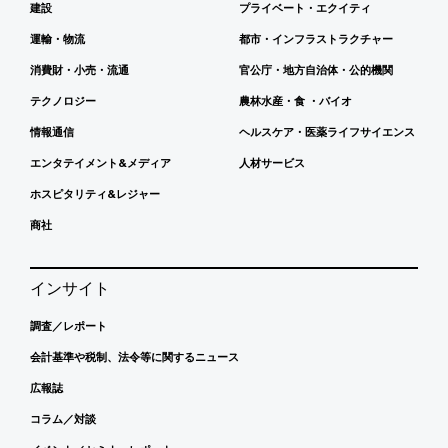
建設
プライベート・エクイティ
運輸・物流
都市・インフラストラクチャー
消費財・小売・流通
官公庁・地方自治体・公的機関
テクノロジー
農林水産・食 ・バイオ
情報通信
ヘルスケア・医薬ライフサイエンス
エンタテイメント&メディア
人材サービス
ホスピタリティ&レジャー
商社
インサイト
調査／レポート
会計基準や税制、法令等に関するニュース
広報誌
コラム／対談