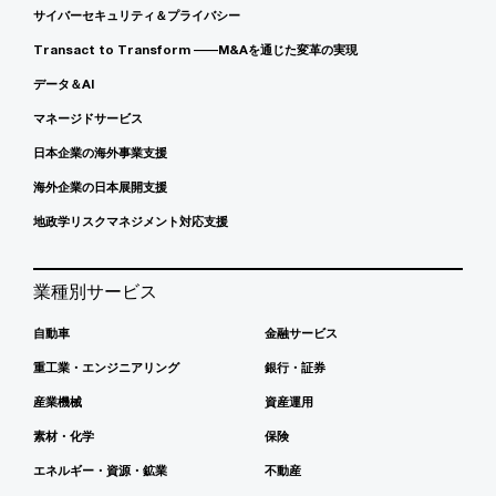
サイバーセキュリティ＆プライバシー
Transact to Transform ――M&Aを通じた変革の実現
データ＆AI
マネージドサービス
日本企業の海外事業支援
海外企業の日本展開支援
地政学リスクマネジメント対応支援
業種別サービス
自動車
金融サービス
重工業・エンジニアリング
銀行・証券
産業機械
資産運用
素材・化学
保険
エネルギー・資源・鉱業
不動産