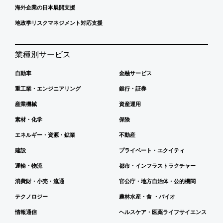
海外企業の日本展開支援
地政学リスクマネジメント対応支援
業種別サービス
自動車
金融サービス
重工業・エンジニアリング
銀行・証券
産業機械
資産運用
素材・化学
保険
エネルギー・資源・鉱業
不動産
建設
プライベート・エクイティ
運輸・物流
都市・インフラストラクチャー
消費財・小売・流通
官公庁・地方自治体・公的機関
テクノロジー
農林水産・食 ・バイオ
情報通信
ヘルスケア・医薬ライフサイエンス