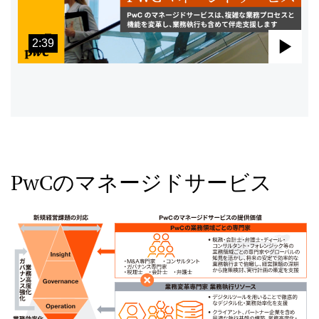
2:39
Pla
Vid
PwCのマネージドサービス