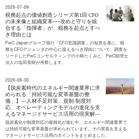
2026-07-08
税務起点の価値創造シリーズ第1回 CFO
の未来像と組織変革──攻めと守りを統
合する「指揮者」が、税務を起点とすべ
き理由とは
PwC Japanグループ発行「CFO意識調査」の知見を基に、税
務をCFOアジェンダの中心に据えるべき理由について、調査を
リードしたPwCコンサルティングの小林たくみと、PwC税理士
法人の塩田英樹が考察します。
2026-06-30
【脱炭素時代のエネルギー関連業界に求
められる「持続可能な変⾰基盤の整
備」】―⼈材不⾜対策、規制‧制度対
応、オペレーティングモデルの進化を⽀
えるマネージドサービス活⽤の現実解―
脱炭素化や制度対応の複雑化が進む中、エネルギー関連業界で
は持続可能な変革基盤が求められています。その実装を支える
マネージドサービス活用のポイントをまとめました。