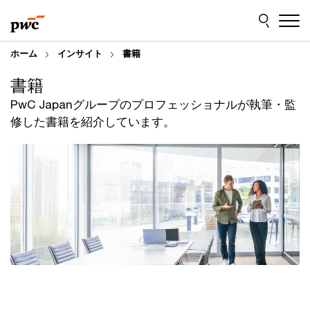
Skip
Skip
to
to
content
footer
ホーム
インサイト
書籍
書籍
PwC Japanグループのプロフェッショナルが執筆・監
修した書籍を紹介しています。