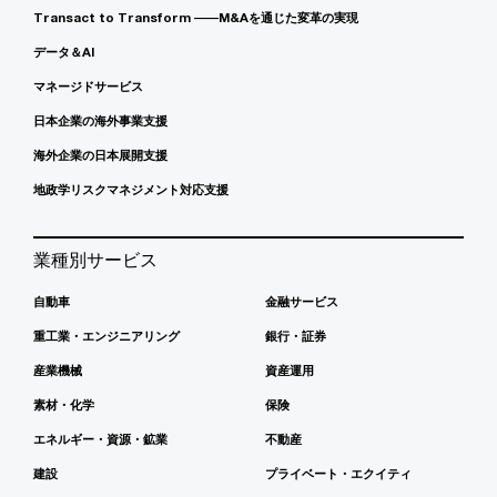
Transact to Transform ――M&Aを通じた変革の実現
データ＆AI
マネージドサービス
日本企業の海外事業支援
海外企業の日本展開支援
地政学リスクマネジメント対応支援
業種別サービス
自動車
金融サービス
重工業・エンジニアリング
銀行・証券
産業機械
資産運用
素材・化学
保険
エネルギー・資源・鉱業
不動産
建設
プライベート・エクイティ