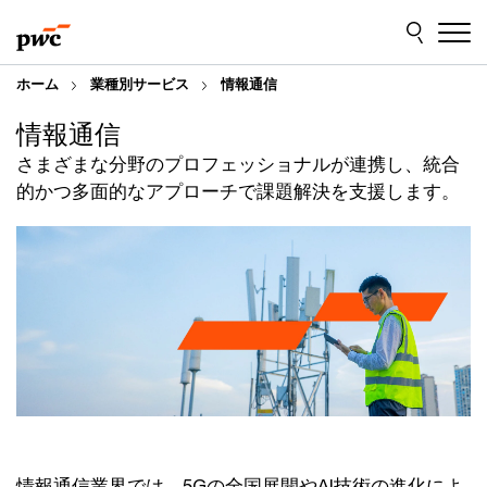
Skip
Skip
to
to
content
footer
ホーム
業種別サービス
情報通信
情報通信
さまざまな分野のプロフェッショナルが連携し、統合
的かつ多面的なアプローチで課題解決を支援します。
情報通信業界では、5Gの全国展開やAI技術の進化によ