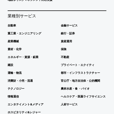
業種別サービス
自動車
金融サービス
重工業・エンジニアリング
銀行・証券
産業機械
資産運用
素材・化学
保険
エネルギー・資源・鉱業
不動産
建設
プライベート・エクイティ
運輸・物流
都市・インフラストラクチャー
消費財・小売・流通
官公庁・地方自治体・公的機関
テクノロジー
農林水産・食 ・バイオ
情報通信
ヘルスケア・医薬ライフサイエンス
エンタテイメント&メディア
人材サービス
ホスピタリティ&レジャー