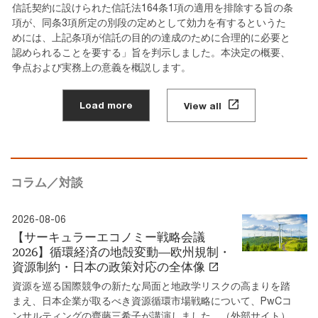
信託契約に設けられた信託法164条1項の適用を排除する旨の条
項が、同条3項所定の別段の定めとして効力を有するというた
めには、上記条項が信託の目的の達成のために合理的に必要と
認められることを要する」旨を判示しました。本決定の概要、
争点および実務上の意義を概説します。
Load more
View all
コラム／対談
2026-08-06
【サーキュラーエコノミー戦略会議
2026】循環経済の地殻変動―欧州規制・
資源制約・日本の政策対応の全体像
資源を巡る国際競争の新たな局面と地政学リスクの高まりを踏
まえ、日本企業が取るべき資源循環市場戦略について、PwCコ
ンサルティングの齊藤三希子が講演しました。（外部サイト）