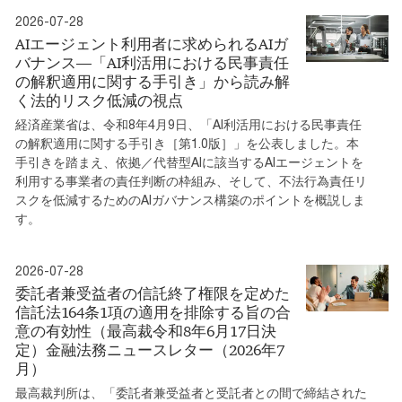
2026-07-28
AIエージェント利用者に求められるAIガ
バナンス―「AI利活用における民事責任
の解釈適用に関する手引き」から読み解
く法的リスク低減の視点
経済産業省は、令和8年4月9日、「AI利活用における民事責任
の解釈適用に関する手引き［第1.0版］」を公表しました。本
手引きを踏まえ、依拠／代替型AIに該当するAIエージェントを
利用する事業者の責任判断の枠組み、そして、不法行為責任リ
スクを低減するためのAIガバナンス構築のポイントを概説しま
す。
2026-07-28
委託者兼受益者の信託終了権限を定めた
信託法164条1項の適用を排除する旨の合
意の有効性（最高裁令和8年6月17日決
定）金融法務ニュースレター（2026年7
月）
最高裁判所は、「委託者兼受益者と受託者との間で締結された