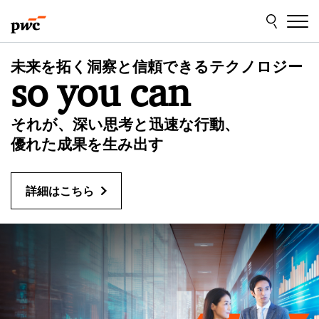
Skip
Skip
to
to
content
footer
P
未来を拓く洞察と信頼できるテクノロジー
so you can
w
C
それが、深い思考と迅速な行動、
優れた成果を生み出す
J
詳細はこちら
a
p
a
n