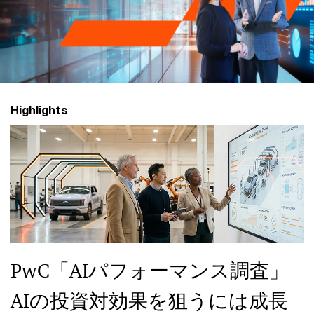
グ
ル
ー
Highlights
プ
PwC「AIパフォーマンス調査」
AIの投資対効果を狙うには成長