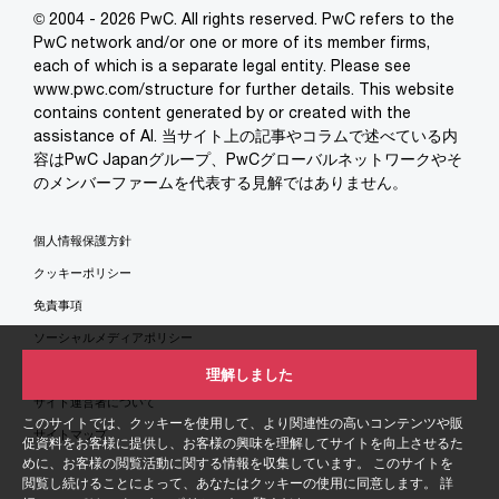
© 2004 - 2026 PwC. All rights reserved. PwC refers to the
PwC network and/or one or more of its member firms,
each of which is a separate legal entity. Please see
www.pwc.com/structure for further details. This website
contains content generated by or created with the
assistance of AI. 当サイト上の記事やコラムで述べている内
容はPwC Japanグループ、PwCグローバルネットワークやそ
のメンバーファームを代表する見解ではありません。
個人情報保護方針
クッキーポリシー
免責事項
ソーシャルメディアポリシー
特定商取引法に基づく表示
理解しました
サイト運営者について
このサイトでは、クッキーを使用して、より関連性の高いコンテンツや販
サイトマップ
促資料をお客様に提供し、お客様の興味を理解してサイトを向上させるた
めに、お客様の閲覧活動に関する情報を収集しています。 このサイトを
閲覧し続けることによって、あなたはクッキーの使用に同意します。 詳