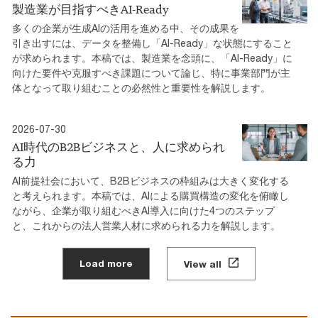
製造業が目指すべきAI-Ready
多くの企業が生成AIの活用を進める中、その成果を
引き出すには、データを整備し「AI-Ready」な状態にすること
が求められます。本稿では、製造業を念頭に、「AI-Ready」に
向けた要件や克服すべき課題について論じ、特に事業部門が主
体となって取り組むことの必然性と重要性を解説します。
2026-07-30
AI時代のB2Bビジネスと、人に求められ
る力
AI前提社会において、B2Bビジネスの枠組みは大きく変化する
と考えられます。本稿では、AIによる購買構造の変化を俯瞰し
ながら、企業が取り組むべきAI導入に向けた4つのステップ
と、これからの法人営業人材に求められる力を解説します。
Load more
View all