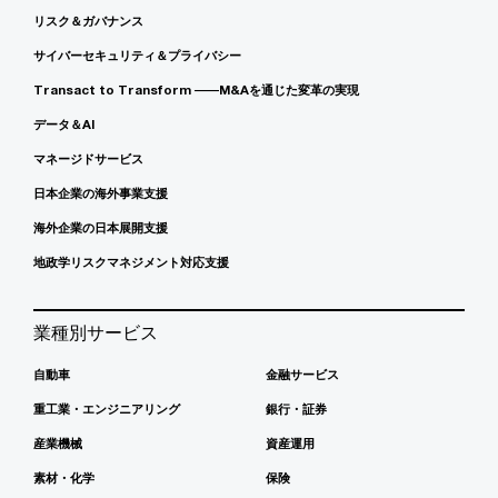
リスク＆ガバナンス
サイバーセキュリティ＆プライバシー
Transact to Transform ――M&Aを通じた変革の実現
データ＆AI
マネージドサービス
日本企業の海外事業支援
海外企業の日本展開支援
地政学リスクマネジメント対応支援
業種別サービス
自動車
金融サービス
重工業・エンジニアリング
銀行・証券
産業機械
資産運用
素材・化学
保険