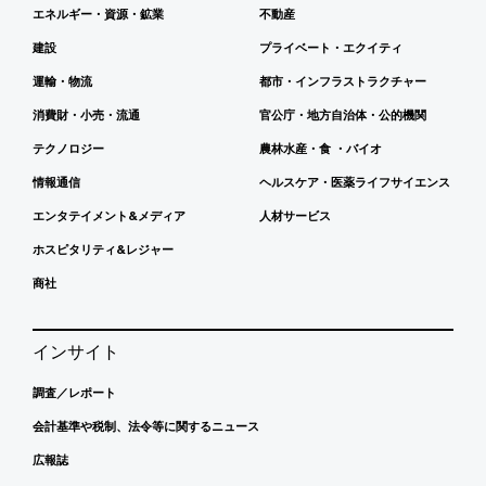
エネルギー・資源・鉱業
不動産
建設
プライベート・エクイティ
運輸・物流
都市・インフラストラクチャー
消費財・小売・流通
官公庁・地方自治体・公的機関
テクノロジー
農林水産・食 ・バイオ
情報通信
ヘルスケア・医薬ライフサイエンス
エンタテイメント&メディア
人材サービス
ホスピタリティ&レジャー
商社
インサイト
調査／レポート
会計基準や税制、法令等に関するニュース
広報誌