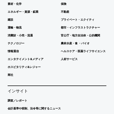
素材・化学
保険
エネルギー・資源・鉱業
不動産
建設
プライベート・エクイティ
運輸・物流
都市・インフラストラクチャー
消費財・小売・流通
官公庁・地方自治体・公的機関
テクノロジー
農林水産・食 ・バイオ
情報通信
ヘルスケア・医薬ライフサイエンス
エンタテイメント&メディア
人材サービス
ホスピタリティ&レジャー
商社
インサイト
調査／レポート
会計基準や税制、法令等に関するニュース