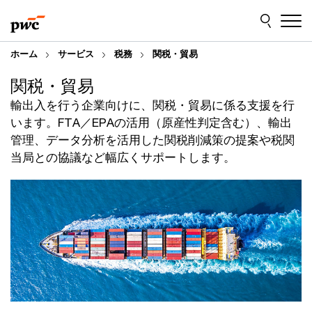
Skip
Skip
to
to
content
footer
ホーム
サービス
税務
関税・貿易
関税・貿易
輸出入を行う企業向けに、関税・貿易に係る支援を行
います。FTA／EPAの活用（原産性判定含む）、輸出
管理、データ分析を活用した関税削減策の提案や税関
当局との協議など幅広くサポートします。