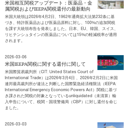
米国相互関税アップデート：医薬品・金
属関税およびIEEPA関税還付の最新動向
米国大統領は2026年4月2日、1962年通商拡大法第232条に基
づき、特許医薬品および医薬品原料に対し、100%の追加関税
を課す大統領布告を発表しました。日本、EU、韓国、スイス、
リヒテンシュタインの医薬品については15%の軽減税率が適用
されます。
2026-03-06
米国IEEPA関税に関する還付に関して
米国際貿易裁判所（CIT: United States Court of
International Trade）は2026年3月4日 、2026年2月2日に米国
連邦最高裁判所が違法と判断した国際緊急経済権限法（IEEPA:
International Emergency Economic Powers Act）関税に基づ
き課された関税の対象となっているunliquidated（未清算）輸
入申告について、税関・国境警備局（CBP）に対し還付を命じ
ました。
2026-03-03