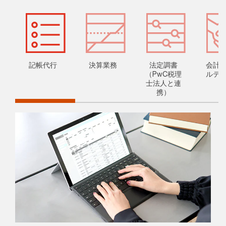
記帳代行
決算業務
法定調書
会計
（PwC税理
ルテ
士法人と連
携）