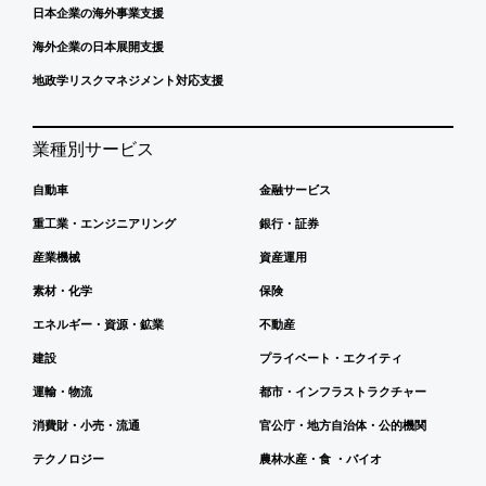
日本企業の海外事業支援
海外企業の日本展開支援
地政学リスクマネジメント対応支援
業種別サービス
自動車
金融サービス
重工業・エンジニアリング
銀行・証券
産業機械
資産運用
素材・化学
保険
エネルギー・資源・鉱業
不動産
建設
プライベート・エクイティ
運輸・物流
都市・インフラストラクチャー
消費財・小売・流通
官公庁・地方自治体・公的機関
テクノロジー
農林水産・食 ・バイオ