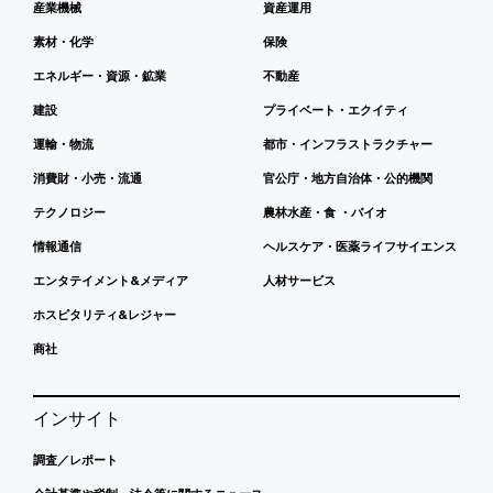
産業機械
資産運用
素材・化学
保険
エネルギー・資源・鉱業
不動産
建設
プライベート・エクイティ
運輸・物流
都市・インフラストラクチャー
消費財・小売・流通
官公庁・地方自治体・公的機関
テクノロジー
農林水産・食 ・バイオ
情報通信
ヘルスケア・医薬ライフサイエンス
エンタテイメント&メディア
人材サービス
ホスピタリティ&レジャー
商社
インサイト
調査／レポート