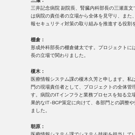
三瀬：
三井記念病院 副院長、腎臓内科部長の三瀬直文
は病院の責任者の立場から全体を見守り、また
報セキュリティ対策の取り組みを推進する役割
棚倉：
形成外科部長の棚倉健太です。プロジェクトに
長の立場で関わりました。
榎木：
医療情報システム課の榎木久芳と申します。私
門の現場責任者として、プロジェクトの全体管
す。病院のITインフラと業務プロセスを知る立
果的なIT-BCP策定に向けて、各部門との調整
ました。
朝原：
医療情報システム課でシステム技術を担当して