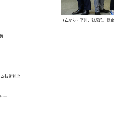
（左から）平川、朝原氏、棚
長
フ
テム技術担当
ャー