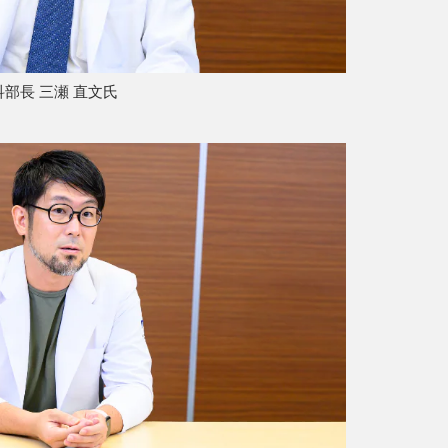
部長 三瀬 直文氏