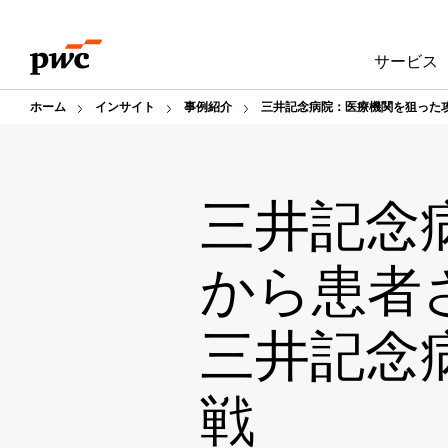
Skip
Skip
to
to
サービス
content
footer
ホーム
インサイト
事例紹介
三井記念病院：医療機関を狙った攻
三井記念
から患者
三井記念病
戦