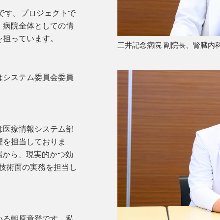
です。プロジェクトで
、病院全体としての情
を担っています。
三井記念病院 副院長、腎臓内科
はシステム委員会委員
は医療情報システム部
理を担当しておりま
場から、現実的かつ効
や技術面の実務を担当し
いる朝原章登です。私