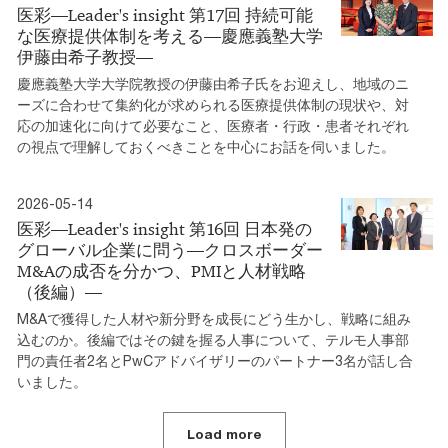
医彩―Leader's insight 第17回 持続可能
な医療提供体制を考える―慶應義塾大学
伊藤由希子教授―
慶應義塾大学大学院教授の伊藤由希子氏をお迎えし、地域のニ
ーズに合わせて集約化が求められる医療提供体制の現状や、対
応の加速化に向けて必要なこと、医療者・行政・患者それぞれ
の視点で理解しておくべきことを中心にお話を伺いました。
2026-05-14
医彩―Leader's insight 第16回 日本発の
グローバル企業に問う―クロスボーダー
M&Aの成否を分かつ、PMIと人材戦略
（後編）―
M&Aで獲得した人材や新分野を成長にどう生かし、戦略に組み
込むのか。後編ではその鍵を握る人事について、テルモ人事部
門の責任者2名とPwCアドバイザリーのパートナー3名が話し合
いました。
Load more