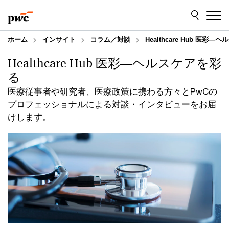
Skip
Skip
to
to
content
footer
ホーム
インサイト
コラム／対談
Healthcare Hub 医彩
Healthcare Hub 医彩―ヘルスケアを彩
る
医療従事者や研究者、医療政策に携わる方々とPwCの
プロフェッショナルによる対談・インタビューをお届
けします。