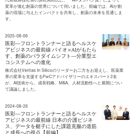
変革が進む創薬の世界について伺いました。前編では、AIが創
薬の現場に与えたインパクトを共有し、創薬の未来を見通しま
す。
2025-08-06
医彩―フロントランナーと語るヘルスケ
アビジネスの最前線 バイオ×AIがもたら
す、創薬のパラダイムシフト—分業型エ
コシステムへの進化
株式会社Veritas In Silicoのリーダーお二方をお迎えし、医薬業
界の変革を支援するPwCアドバイザリーのエキスパート2名
が、AI技術から、成長戦略、M&A、人材流動性へと展開につい
て議論しました。
2024-08-26
医彩―フロントランナーと語るヘルスケ
アビジネスの最前線 日本の介護ビジネ
ス、データを梃子にした課題克服の道筋
と成長への視点【前編】