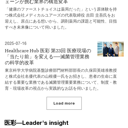
ェーンが挑む業界の構造変革
「健康のファーストチョイスは薬局だった」という原体験を持
つ株式会社メディカルユアーズの代表取締役 吉田 圭吾氏をお
迎えし、原点にある想いから、調剤薬局の課題と可能性、目指
すべき未来像について伺いました。
2025-07-16
Healthcare Hub 医彩 第23回 医療現場の
「当たり前」を変える──滅菌管理業務
の科学的改革
東京科学大学病院基盤診療部門材料部部長の久保田英雄准教授
と株式会社名優代表の山根優一氏をお招きし、患者の生命に直
結する重要な業務である滅菌管理重要業務について、制度・教
育・現場改革の視点から実践的なお話を伺いました。
Load more
医彩―Leader's insight