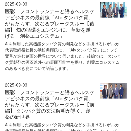
2025-09-03
医彩―フロントランナーと語るヘルスケ
アビジネスの最前線「AI×タンパク質」
がもたらす、次なるブレークスルー【後
編】 知の循環をエンジンに、革新を遂
げる「創薬エコシステム」
AIを利用した高機能タンパク質の開発などを手掛けるレボルカ
代表取締役社長の浜松典郎氏に、「AI×タンパク質」によって
変革が進む創薬の世界について伺いました。後編では、タンパ
ク質製剤の医薬以外への展開可能性を探り、創薬エコシステム
のあるべき姿について議論します。
2025-09-03
医彩―フロントランナーと語るヘルスケ
アビジネスの最前線「AI×タンパク質」
がもたらす、次なるブレークスルー【前
編】 タンパク質の文法解明が導く、創
薬の新世界
AIを利用した高機能タンパク質の開発などを手掛けるレボルカ
代表取締役社長の浜松典郎氏に、「AI×タンパク質」によって