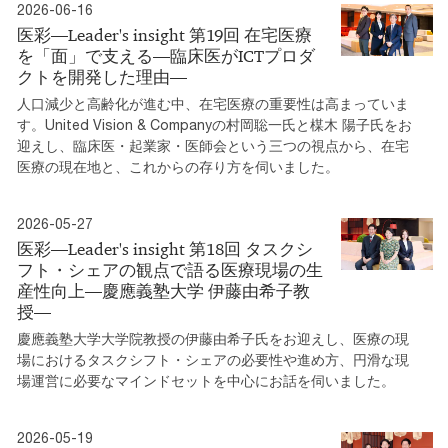
2026-06-16
医彩―Leader's insight 第19回 在宅医療
を「面」で支える―臨床医がICTプロダ
クトを開発した理由―
人口減少と高齢化が進む中、在宅医療の重要性は高まっていま
す。United Vision & Companyの村岡聡一氏と楳木 陽子氏をお
迎えし、臨床医・起業家・医師会という三つの視点から、在宅
医療の現在地と、これからの存り方を伺いました。
2026-05-27
医彩―Leader's insight 第18回 タスクシ
フト・シェアの観点で語る医療現場の生
産性向上―慶應義塾大学 伊藤由希子教
授―
慶應義塾大学大学院教授の伊藤由希子氏をお迎えし、医療の現
場におけるタスクシフト・シェアの必要性や進め方、円滑な現
場運営に必要なマインドセットを中心にお話を伺いました。
2026-05-19