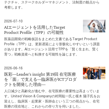
テクチャ、ステークホルダーマネジメント、法制度の観点から
考察します。
2026-07-10
AIエージェントを活用したTarget
Product Profile（TPP）の可能性
医薬品開発の戦略仮説をまとめた文書であるTarget Product
Profile（TPP）は、更新遅延により形骸化しやすいという課題
があります。AIエージェント活用でTPPを「賢く生まれ、賢く
育つ」戦略資産へと転換する可能性を論じます。
2026-06-16
医彩―Leader's insight 第19回 在宅医療
を「面」で支える―臨床医がICTプロダ
クトを開発した理由―
人口減少と高齢化が進む中、在宅医療の重要性は高まっていま
す。United Vision & Companyの村岡聡一氏と楳木 陽子氏をお
迎えし、臨床医・起業家・医師会という三つの視点から、在宅
医療の現在地と、これからの存り方を伺いました。