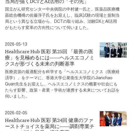
当局が描くDCTとAI活用の「その先」
国立がん研究センター中央病院の中村健一氏と、医薬品医療機
器総合機構の佐藤淳子氏をお迎えし、臨床試験の現場と規制当
局という異なる立場から、DCTの取り組み、治験DXとAI活用
がもたらす変革の方向性について伺いました。
2026-05-13
Healthcare Hub 医彩 第25回 「最善の医
療」を見極めるには――ヘルスエコノミ
クスが形づくる未来の判断基準
医療資源の最適配分を科学する「ヘルスエコノミクス（医療経
済学）」をテーマに、香港大学公衆衛生大学院のJianchao
Quan先生をお迎えし、ヘルスエコノミクスの概要や社会にも
たらす影響、政策・産業・学術が連携する未来についてお話を
伺いました。
2026-02-05
Healthcare Hub 医彩 第24回 健康のファ
ーストチョイスを薬局に――調剤専業チ