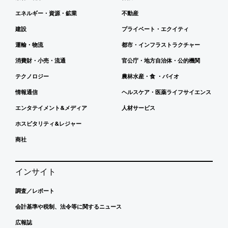
エネルギー・資源・鉱業
不動産
建設
プライベート・エクイティ
運輸・物流
都市・インフラストラクチャー
消費財・小売・流通
官公庁・地方自治体・公的機関
テクノロジー
農林水産・食 ・バイオ
情報通信
ヘルスケア・医薬ライフサイエンス
エンタテイメント&メディア
人材サービス
ホスピタリティ&レジャー
商社
インサイト
調査／レポート
会計基準や税制、法令等に関するニュース
広報誌