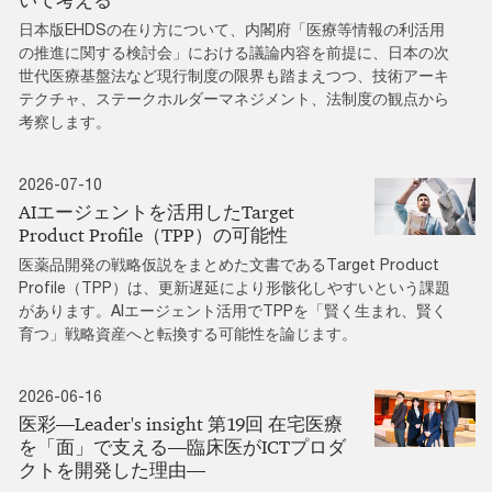
いて考える
日本版EHDSの在り方について、内閣府「医療等情報の利活用
の推進に関する検討会」における議論内容を前提に、日本の次
世代医療基盤法など現行制度の限界も踏まえつつ、技術アーキ
テクチャ、ステークホルダーマネジメント、法制度の観点から
考察します。
2026-07-10
AIエージェントを活用したTarget
Product Profile（TPP）の可能性
医薬品開発の戦略仮説をまとめた文書であるTarget Product
Profile（TPP）は、更新遅延により形骸化しやすいという課題
があります。AIエージェント活用でTPPを「賢く生まれ、賢く
育つ」戦略資産へと転換する可能性を論じます。
2026-06-16
医彩―Leader's insight 第19回 在宅医療
を「面」で支える―臨床医がICTプロダ
クトを開発した理由―