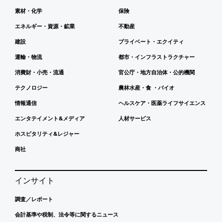
素材・化学
保険
エネルギー・資源・鉱業
不動産
建設
プライベート・エクイティ
運輸・物流
都市・インフラストラクチャー
消費財・小売・流通
官公庁・地方自治体・公的機関
テクノロジー
農林水産・食 ・バイオ
情報通信
ヘルスケア・医薬ライフサイエンス
エンタテイメント&メディア
人材サービス
ホスピタリティ&レジャー
商社
インサイト
調査／レポート
会計基準や税制、法令等に関するニュース