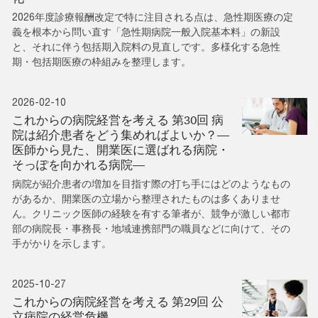
2026年度診療報酬改定で特に注目される点は、急性期医療の定
義を根本から問い直す「急性期病院一般入院基本料」の新設
と、それに伴う包括期入院料の見直しです。多様化する急性
期・包括期医療の枠組みを整理します。
2026-02-10
これからの病院経営を考える 第30回 病
院は紹介患者をどう集めればよいか？―
医師から見た、開業医に選ばれる病院・
そっぽを向かれる病院―
病院が紹介患者の増加を目指す際の打ち手にはどのようなもの
があるか、開業医の立場から整理されたものは多くありませ
ん。クリニック医師の経験を有する筆者が、競争が激しい都市
部の病院長・事務長・地域連携部門の職員などに向けて、その
手がかりを示します。
2025-10-27
これからの病院経営を考える 第29回 公
立病院の経営危機