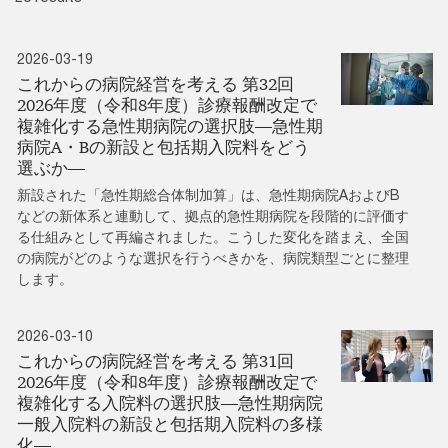
2026-03-19
これからの病院経営を考える 第32回
2026年度（令和8年度）診療報酬改定で
複雑化する急性期病院の選択肢―急性期
病院A・Bの新設と包括期入院料をどう
選ぶか―
新設された「急性期総合体制加算」は、急性期病院AおよびB
などの新体系と連動して、拠点的急性期病院を段階的に評価す
る仕組みとして再編されました。こうした変化を踏まえ、全国
の病院がどのような選択を行うべきかを、病院類型ごとに整理
します。
2026-03-10
これからの病院経営を考える 第31回
2026年度（令和8年度）診療報酬改定で
複雑化する入院料の選択肢―急性期病院
一般入院料の新設と包括期入院料の多様
化―