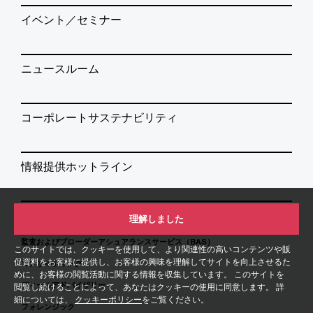
イベント／セミナー
ニュースルーム
コーポレートサステナビリティ
情報提供ホットライン
サービス
理解しました
監査およびブローダーアシュアランスサービス（BAS）
このサイトでは、クッキーを使用して、より関連性の高いコンテンツや販
促資料をお客様に提供し、お客様の興味を理解してサイトを向上させるた
コンサルティング
めに、お客様の閲覧活動に関する情報を収集しています。 このサイトを
ディールアドバイザリー
閲覧し続けることによって、あなたはクッキーの使用に同意します。 詳
細については、
クッキーポリシー
をご覧ください。
フォレンジック