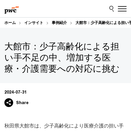
Skip
Skip
to
to
content
footer
ホーム
インサイト
事例紹介
大館市：少子高齢化による担い
大館市：少子高齢化による担
い手不足の中、増加する医
療・介護需要への対応に挑む
2024-07-31
Share
秋田県大館市は、少子高齢化により医療介護の担い手