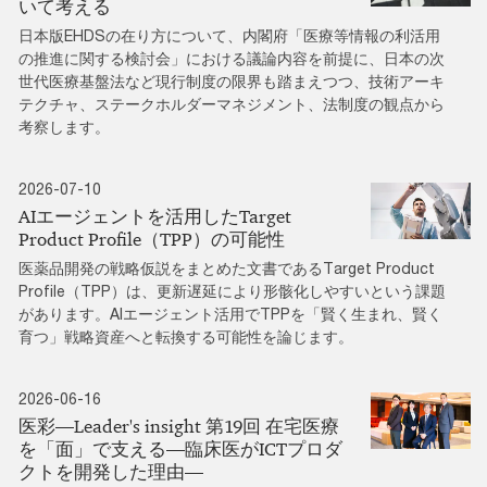
いて考える
日本版EHDSの在り方について、内閣府「医療等情報の利活用
の推進に関する検討会」における議論内容を前提に、日本の次
世代医療基盤法など現行制度の限界も踏まえつつ、技術アーキ
テクチャ、ステークホルダーマネジメント、法制度の観点から
考察します。
2026-07-10
AIエージェントを活用したTarget
Product Profile（TPP）の可能性
医薬品開発の戦略仮説をまとめた文書であるTarget Product
Profile（TPP）は、更新遅延により形骸化しやすいという課題
があります。AIエージェント活用でTPPを「賢く生まれ、賢く
育つ」戦略資産へと転換する可能性を論じます。
2026-06-16
医彩―Leader's insight 第19回 在宅医療
を「面」で支える―臨床医がICTプロダ
クトを開発した理由―