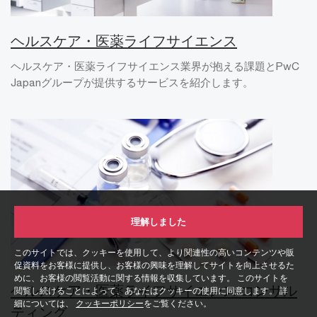
ヘルスケア・医薬ライフサイエンス
ヘルスケア・医薬ライフサイエンス業界が抱える課題とPwC
Japanグループが提供するサービスを紹介します。
理解しました
このサイトでは、クッキーを使用して、より関連性の高いコンテンツや販
促資料をお客様に提供し、お客様の興味を理解してサイトを向上させるた
めに、お客様の閲覧活動に関する情報を収集しています。 このサイトを
ヘルスケア・医薬ライフサイエンス コンサル
閲覧し続けることによって、あなたはクッキーの使用に同意します。 詳
細については、
クッキーポリシー
をご覧ください。
ティング