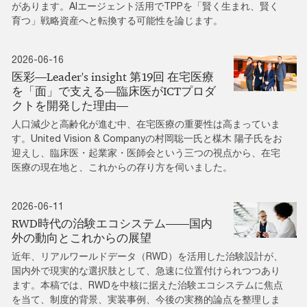
があります。AIエージェント活用でTPPを「賢く生まれ、賢く
育つ」戦略資産へと転換する可能性を論じます。
2026-06-16
医彩―Leader's insight 第19回 在宅医療
を「面」で支える―臨床医がICTプロダ
クトを開発した理由―
人口減少と高齢化が進む中、在宅医療の重要性は高まっていま
す。United Vision & Companyの村岡聡一氏と楳木 陽子氏をお
迎えし、臨床医・起業家・医師会という三つの視点から、在宅
医療の現在地と、これからの存り方を伺いました。
2026-06-11
RWD時代の治験エコシステム――国内
外の動向とこれからの展望
近年、リアルワールドデータ（RWD）を活用した治験設計が、
国内外で現実的な選択肢として、急速に位置付けられつつあり
ます。本稿では、RWDを中核に据えた治験エコシステムに焦点
を当て、制度的背景、実装事例、今後の実務的論点を整理しま