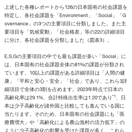
上述した各種レポートから126の日本固有の社会課題を
特定し、各社会課題を「Environment」「Social」「G
overnance」の3つの主要項目に分類しました。また主
要項目を「気候変動」「社会格差」等の22の詳細項目
に分け、各社会課題を分類しました（図表3）。
E,S,Gの主要項目の中でも最も課題が多い「Social」に
は、日本固有の社会課題全体の81%の課題が分類され
ています。10以上の課題がある詳細項目は「人間の健
康」「平和と安心・安全」「社会」であり、これら3詳
細項目で全体の3割を占めます。2023年時点で日本の
*1
高齢化率は29.1%、合計特殊出生率は1.20であり
、日
本は少子高齢化が諸外国と比較しても進んでいる国に
当たります。そのため、日本固有の社会課題にも「医
療費増大」や「高齢化による農山漁村の活力低下」の
ように少子高齢化の影響を受けた課題が多く、これら