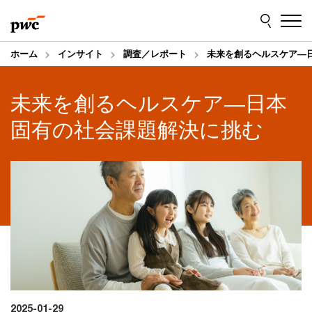
Skip
Skip
to
to
content
footer
ホーム
インサイト
調査／レポート
未来を創るヘルスケア―
未来を創るヘルスケア―日本
固有の社会課題解決に挑む
2025-01-29