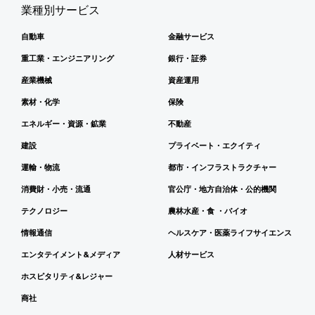
業種別サービス
自動車
金融サービス
重工業・エンジニアリング
銀行・証券
産業機械
資産運用
素材・化学
保険
エネルギー・資源・鉱業
不動産
建設
プライベート・エクイティ
運輸・物流
都市・インフラストラクチャー
消費財・小売・流通
官公庁・地方自治体・公的機関
テクノロジー
農林水産・食 ・バイオ
情報通信
ヘルスケア・医薬ライフサイエンス
エンタテイメント&メディア
人材サービス
ホスピタリティ&レジャー
商社