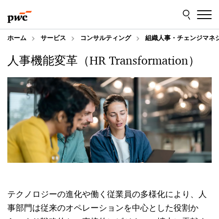
Skip
Skip
to
to
content
footer
ホーム
サービス
コンサルティング
組織人事・チェンジマネ
人事機能変革（HR Transformation）
テクノロジーの進化や働く従業員の多様化により、人
事部門は従来のオペレーションを中心とした役割か