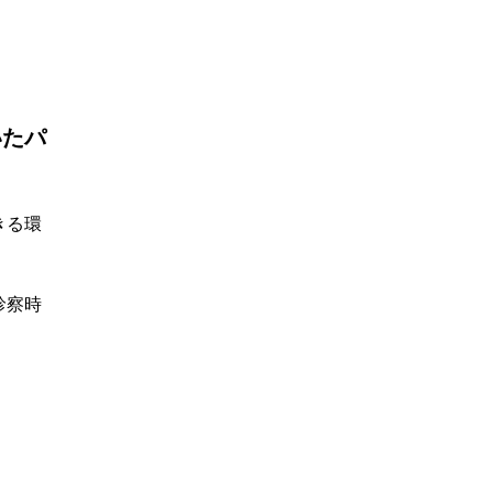
いたパ
きる環
診察時