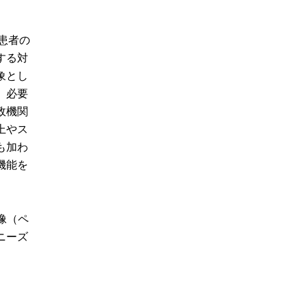
患者の
する対
象とし
、必要
政機関
上やス
も加わ
機能を
像（ペ
ニーズ