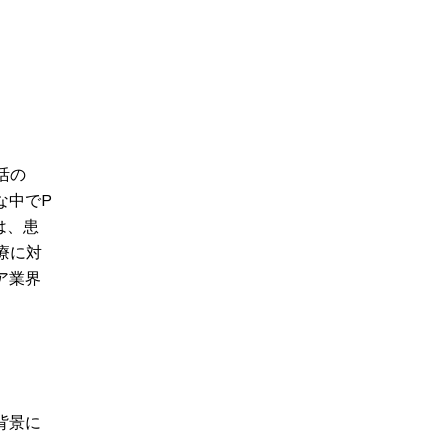
活の
な中でP
れは、患
療に対
ア業界
背景に