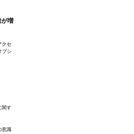
量が増
アクセ
オプシ
に関す
の意識