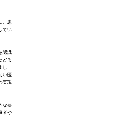
に、患
してい
を認識
たどる
まし
ない医
の実現
的な要
事者や