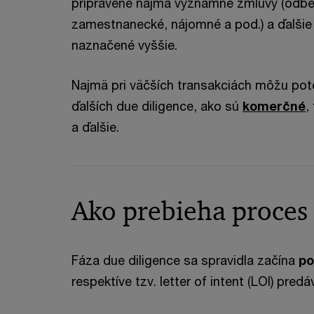
pripravené najmä významné zmluvy (odber
zamestnanecké, nájomné a pod.) a ďalšie
naznačené vyššie.
Najmä pri väčších transakciách môžu poten
ďalších due diligence, ako sú
komerčné
,
a ďalšie.
Ako prebieha proces 
Fáza due diligence sa spravidla začína
po
respektíve tzv. letter of intent (LOI) predá