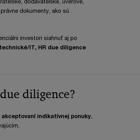
ateľské, dodávateľské, úverové,
 právne dokumenty, ako sú
ciálni investori siahnuť aj po
technické/IT, HR due diligence
due diligence?
 akceptovaní indikatívnej ponuky
,
vajúcim.