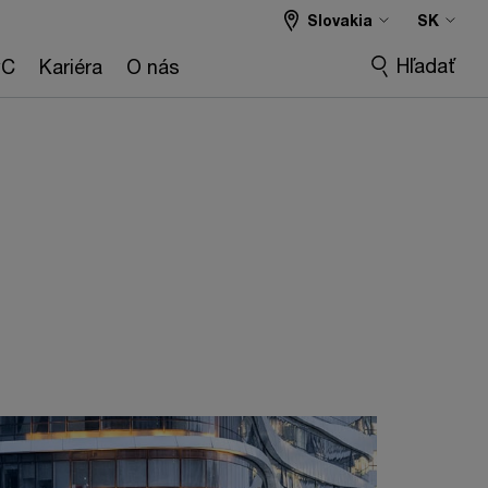
Slovakia
SK
Hľadať
wC
Kariéra
O nás