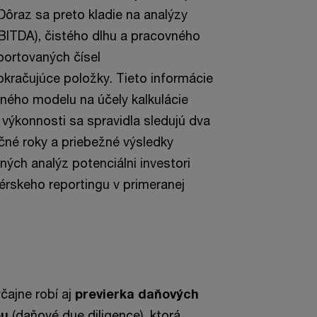
Dôraz sa preto kladie na analýzy
ITDA), čistého dlhu a pracovného
portovaných čísel
kračujúce položky. Tieto informácie
ného modelu na účely kalkulácie
j výkonnosti sa spravidla sledujú dva
nčné roky a priebežné výsledky
ých analýz potenciálni investori
érskeho reportingu v primeranej
čajne robí aj
previerka daňových
ou
(daňové due diligence), ktorá