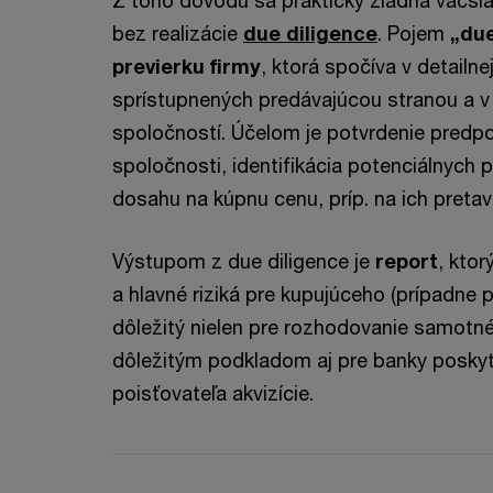
Z toho dôvodu sa prakticky žiadna väčši
bez realizácie
due diligence
. Pojem
„due
previerku firmy
, ktorá spočíva v detailne
sprístupnených predávajúcou stranou a v
spoločností. Účelom je potvrdenie predpo
spoločnosti, identifikácia potenciálnych prí
dosahu na kúpnu cenu, príp. na ich preta
Výstupom z due diligence je
report
, ktor
a hlavné riziká pre kupujúceho (prípadne 
dôležitý nielen pre rozhodovanie samotné
dôležitým podkladom aj pre banky poskytu
poisťovateľa akvizície.