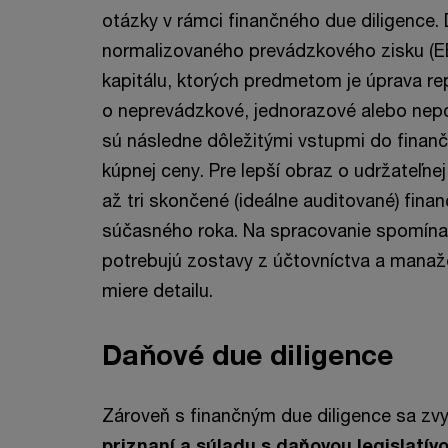
otázky v rámci finančného due diligence. 
normalizovaného prevádzkového zisku (EB
kapitálu, ktorých predmetom je úprava re
o neprevádzkové, jednorazové alebo nepo
sú následne dôležitými vstupmi do finanč
kúpnej ceny. Pre lepší obraz o udržateľne
až tri skončené (ideálne auditované) fina
súčasného roka. Na spracovanie spomínan
potrebujú zostavy z účtovníctva a manaž
miere detailu.
Daňové due diligence
Zároveň s finančným due diligence sa zvy
priznaní a súladu s daňovou legislatív