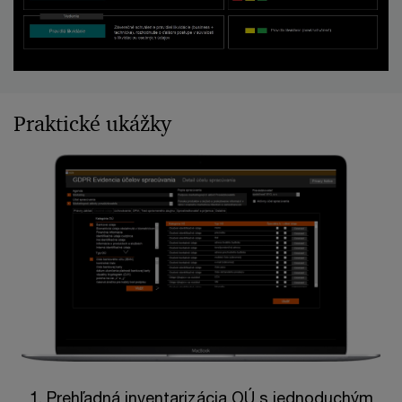
Praktické ukážky
1. Prehľadná inventarizácia OÚ s jednoduchým