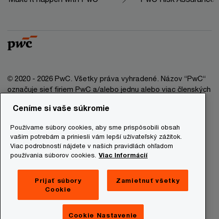
© 2020 - 2026 PwC. Všetky práva vyhradené. Názov “PwC“
označuje sieť firiem PwC a/alebo jednu alebo viac členských
firiem, ktoré sú samostatným právnym subjektom. Bližšie
Ceníme si vaše súkromie
informácie nájdete na stránke www.pwc.com/structure.
Používame súbory cookies, aby sme prispôsobili obsah
Právna doložka
vašim potrebám a priniesli vám lepší užívateľský zážitok.
Viac podrobností nájdete v našich pravidlách ohľadom
Ochrana osobných údajov
používania súborov cookies.
Viac Informácií
Informácie o cookies
Prevádzkovatelia stránky
Prijať súbory
Zamietnuť všetky
Cookie
Mapa stránky
Newsletter
Cookie Nastavenie