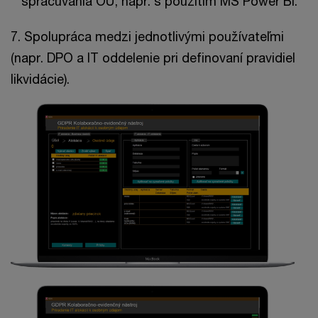
spracúvania OÚ, napr. s použitím MS Power BI.
7. Spolupráca medzi jednotlivými používateľmi
(napr. DPO a IT oddelenie pri definovaní pravidiel
likvidácie).