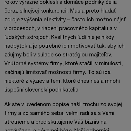
rokov výrazne poklesli a domáce podniky čelia
čoraz silnejšej konkurencii. Musia preto hľadať
zdroje zvýšenia efektivity – často ich možno nájsť
v procesoch, v riadení pracovného kapitálu a v
ľudských zdrojoch. Kvalitných ľudí nie je nikdy
nadbytok a je potrebné ich motivovať tak, aby ich
záujmy boli v súlade so stratégiou majiteľov.
Vnútorné systémy firmy, ktoré stačili v minulosti,
začínajú limitovať možnosti firmy. To sú iba
niektoré z výziev a tém, ktoré dnes riešia mnohí
úspešní slovenskí podnikatelia.
Ak ste v uvedenom popise našli trochu zo svojej
firmy a zo samého seba, veľmi radi sa s Vami
stretneme a prediskutujeme Váš biznis na
nezáväznej a dôvernej báze. Naši odborníci,