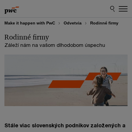
Skip
Skip
to
to
content
footer
Make it happen with PwC
Odvetvia
Rodinné firmy
Rodinné firmy
Záleží nám na vašom dlhodobom úspechu
Stále viac slovenských podnikov založených a