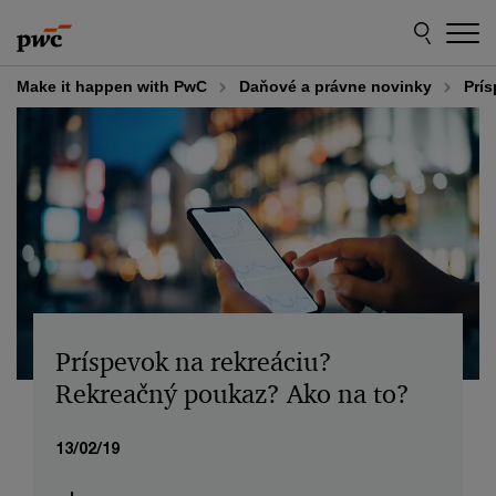
Skip
Skip
to
to
content
footer
Make it happen with PwC
Daňové a právne novinky
Prís
Príspevok na rekreáciu?
Rekreačný poukaz? Ako na to?
13/02/19