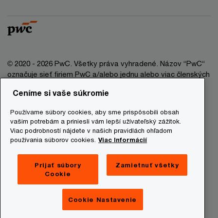
© 2020 - 2026 PwC. Všetky práva vyhradené. Názov “PwC“
označuje sieť firiem PwC a/alebo jednu alebo viac členských
firiem, ktoré sú samostatným právnym subjektom. Bližšie
Ceníme si vaše súkromie
informácie nájdete na stránke www.pwc.com/structure.
Používame súbory cookies, aby sme prispôsobili obsah
Právna doložka
vašim potrebám a priniesli vám lepší užívateľský zážitok.
Viac podrobností nájdete v našich pravidlách ohľadom
Ochrana osobných údajov
používania súborov cookies.
Viac Informácií
Informácie o cookies
Prevádzkovatelia stránky
Prijať súbory
Zamietnuť všetky
Cookie
Mapa stránky
Newsletter
Cookie Nastavenie
Digital Services Act Transparency