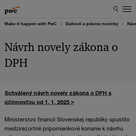
Skip
Skip
to
to
content
footer
Make it happen with PwC
Daňové a právne novinky
Náv
Návrh novely zákona o
DPH
Schválený návrh novely zákona o DPH s
účinnosťou od 1. 1. 2025 >
Ministerstvo financií Slovenskej republiky spustilo
medzirezortné pripomienkové konanie k návrhu