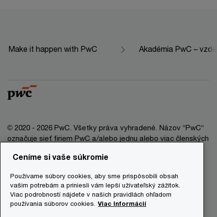
Make it happen with PwC
Akadémia PwC – vzdelá
© 2020 - 2026 PwC. Všetky práva vyhradené. Názov “PwC“
označuje sieť firiem PwC a/alebo jednu alebo viac členských
firiem, ktoré sú samostatným právnym subjektom. Bližšie
Ceníme si vaše súkromie
informácie nájdete na stránke www.pwc.com/structure.
Používame súbory cookies, aby sme prispôsobili obsah
Právna doložka
vašim potrebám a priniesli vám lepší užívateľský zážitok.
Viac podrobností nájdete v našich pravidlách ohľadom
Ochrana osobných údajov
používania súborov cookies.
Viac Informácií
Informácie o cookies