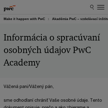
Skip
Skip
to
to
content
footer
Make it happen with PwC
Akadémia PwC – vzdelávací inštit
Informácia o spracúvaní
osobných údajov PwC
Academy
Vážená pani/Vážený pán,
sme odhodlaní chrániť Vaše osobné údaje. Tento
dokument opisuje, prečo a ako zbierame a