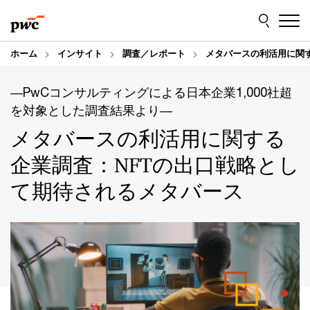
Skip
Skip
to
to
content
footer
ホーム
インサイト
調査／レポート
メタバースの利活用に関
―PwCコンサルティングによる日本企業1,000社超
を対象とした調査結果より―
メタバースの利活用に関する
企業調査：NFTの出口戦略とし
て期待されるメタバース