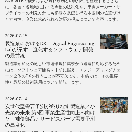
ADS GTRの概要および既存規則との関係性を整理するととも
に、各国・各地域における今後の法制化や、車両メーカー・サ
プライヤーの開発方針にも影響を及ぼし得る本規則の位置づけ
と方向性、企業に求められる対応の視点について考察します。
2026-07-15
製造業におけるDX―Digital Engineering
Labが示す、進化するソフトウェア開発
の最前線―
製造業が変化の激しい市場環境に柔軟かつ迅速に対応するため
には、ソフトウェア開発を中核に据え、エンジニアリングチェ
ーン全体のDXを行うことが不可欠です。本稿では、その重要
性と最新の技術活用について解説します。
2026-07-14
次世代型需要予測が織りなす製造業／小
売業の未来 第6回 事業生産性向上へ向け
た、補修部品／サービスパーツ需要予測
の高度化