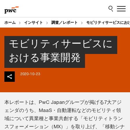
Skip
Skip
to
to
content
footer
ホーム
インサイト
調査／レポート
モビリティサービスにお
モビリティサービスに
おける事業開発
2020-10-23
本レポートは、PwC Japanグループが掲げる7大アジ
ェンダのうち、MaaS・自動運転などのモビリティ領
域について異業種と事業共創する「モビリティトラン
スフォーメーション（MX）」を取り上げ、「移動シナ