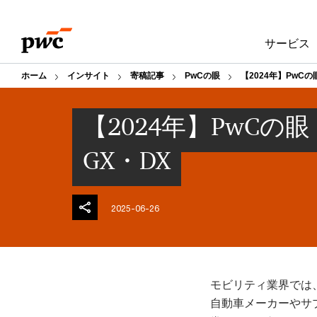
Skip
Skip
to
to
サービス
content
footer
ホーム
インサイト
寄稿記事
PwCの眼
【2024年】PwC
【2024年】PwCの
GX・DX
2025-06-26
モビリティ業界では
自動車メーカーやサ