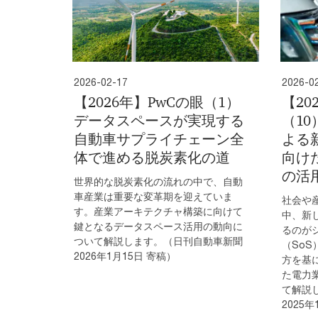
2026-02-17
2026-0
【2026年】PwCの眼（1）
【20
データスペースが実現する
（1
自動車サプライチェーン全
よる
体で進める脱炭素化の道
向け
の活
世界的な脱炭素化の流れの中で、自動
車産業は重要な変革期を迎えていま
社会や
す。産業アーキテクチャ構築に向けて
中、新
鍵となるデータスペース活用の動向に
るのが
ついて解説します。（日刊自動車新聞
（So
2026年1月15日 寄稿）
方を基
た電力
て解説
2025年