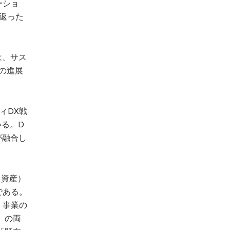
ーショ
返った
は、サス
の進展
ィDX戦
いる。D
が融合し
（資産）
である。
・事業の
」の両