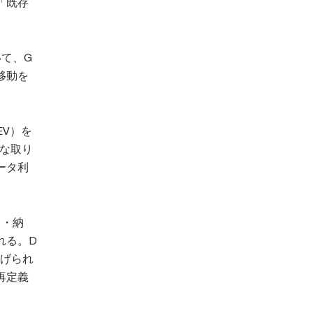
「既存
て、G
移動を
V）を
な取り
ータ利
ト・納
れる。D
挙げられ
再定義