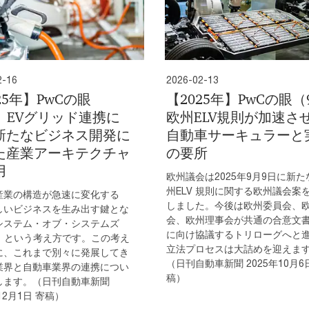
2-16
2026-02-13
25年】PwCの眼
【2025年】PwCの眼（
0）EVグリッド連携に
欧州ELV規則が加速さ
新たなビジネス開発に
自動車サーキュラーと
た産業アーキテクチャ
の要所
用
欧州議会は2025年9月9日に新た
州ELV 規則に関する欧州議会案
産業の構造が急速に変化する
しました。今後は欧州委員会、
しいビジネスを生み出す鍵とな
会、欧州理事会が共通の合意文
システム・オブ・システムズ
に向け協議するトリローグへと
S）という考え方です。この考え
立法プロセスは大詰めを迎えま
に、これまで別々に発展してき
（日刊自動車新聞 2025年10月6
業界と自動車業界の連携につい
稿）
します。（日刊自動車新聞
12月1日 寄稿）