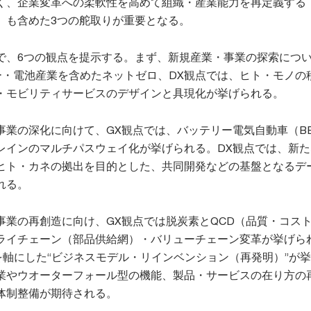
く、企業変革への柔軟性を高めて組織・産業能力を再定義する
」も含めた3つの舵取りが重要となる。
で、6つの観点を提示する。まず、新規産業・事業の探索につい
ー・電池産業を含めたネットゼロ、DX観点では、ヒト・モノの
・モビリティサービスのデザインと具現化が挙げられる。
事業の深化に向けて、GX観点では、バッテリー電気自動車（BE
レインのマルチパスウェイ化が挙げられる。DX観点では、新た
ヒト・カネの拠出を目的とした、共同開発などの基盤となるデ
れる。
事業の再創造に向け、GX観点では脱炭素とQCD（品質・コス
ライチェーン（部品供給網）・バリューチェーン変革が挙げら
を軸にした“ビジネスモデル・リインベンション（再発明）”が
業やウオーターフォール型の機能、製品・サービスの在り方の
体制整備が期待される。