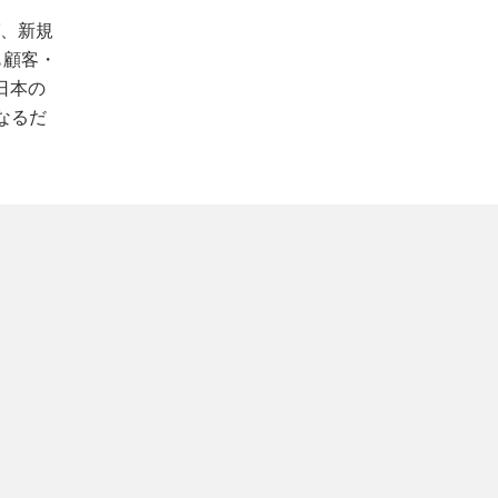
ば、新規
も顧客・
日本の
なるだ