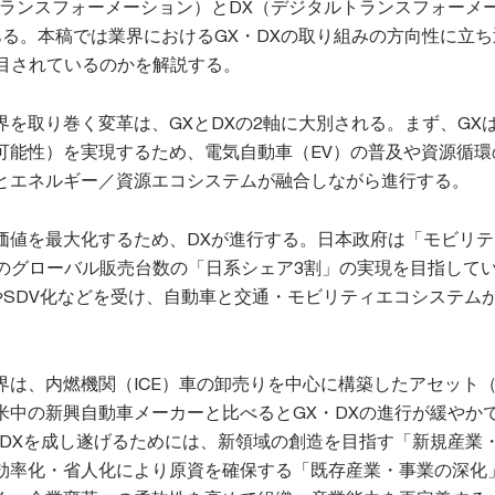
トランスフォーメーション）とDX（デジタルトランスフォーメ
ある。本稿では業界におけるGX・DXの取り組みの方向性に立ち
注目されているのかを解説する。
界を取り巻く変革は、GXとDXの2軸に大別される。まず、GX
可能性）を実現するため、電気自動車（EV）の普及や資源循環
とエネルギー／資源エコシステムが融合しながら進行する。
価値を最大化するため、DXが進行する。日本政府は「モビリテ
Vのグローバル販売台数の「日系シェア3割」の実現を目指して
やSDV化などを受け、自動車と交通・モビリティエコシステム
界は、内燃機関（ICE）車の卸売りを中心に構築したアセット
米中の新興自動車メーカーと比べるとGX・DXの進行が緩やか
・DXを成し遂げるためには、新領域の創造を目指す「新規産業
効率化・省人化により原資を確保する「既存産業・事業の深化