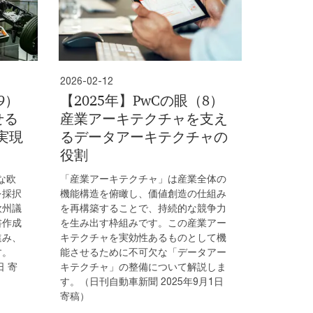
2026-02-12
9）
【2025年】PwCの眼（8）
せる
産業アーキテクチャを支え
実現
るデータアーキテクチャの
役割
な欧
「産業アーキテクチャ」は産業全体の
を採択
機能構造を俯瞰し、価値創造の仕組み
欧州議
を再構築することで、持続的な競争力
書作成
を生み出す枠組みです。この産業アー
進み、
キテクチャを実効性あるものとして機
す。
能させるために不可欠な「データアー
日 寄
キテクチャ」の整備について解説しま
す。（日刊自動車新聞 2025年9月1日
寄稿）