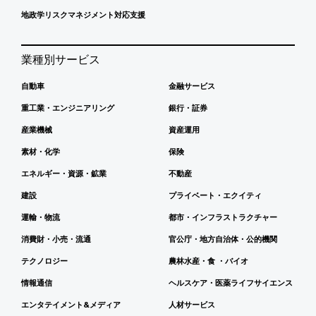
地政学リスクマネジメント対応支援
業種別サービス
自動車
金融サービス
重工業・エンジニアリング
銀行・証券
産業機械
資産運用
素材・化学
保険
エネルギー・資源・鉱業
不動産
建設
プライベート・エクイティ
運輸・物流
都市・インフラストラクチャー
消費財・小売・流通
官公庁・地方自治体・公的機関
テクノロジー
農林水産・食 ・バイオ
情報通信
ヘルスケア・医薬ライフサイエンス
エンタテイメント&メディア
人材サービス