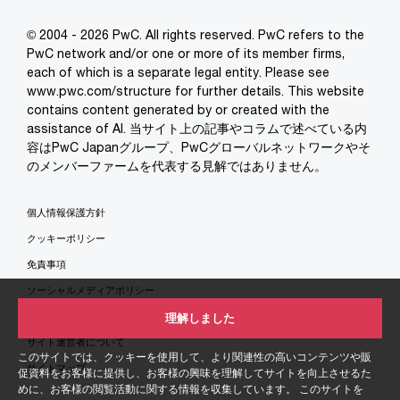
© 2004 - 2026 PwC. All rights reserved. PwC refers to the
PwC network and/or one or more of its member firms,
each of which is a separate legal entity. Please see
www.pwc.com/structure for further details. This website
contains content generated by or created with the
assistance of AI. 当サイト上の記事やコラムで述べている内
容はPwC Japanグループ、PwCグローバルネットワークやそ
のメンバーファームを代表する見解ではありません。
個人情報保護方針
クッキーポリシー
免責事項
ソーシャルメディアポリシー
特定商取引法に基づく表示
理解しました
サイト運営者について
このサイトでは、クッキーを使用して、より関連性の高いコンテンツや販
サイトマップ
促資料をお客様に提供し、お客様の興味を理解してサイトを向上させるた
めに、お客様の閲覧活動に関する情報を収集しています。 このサイトを