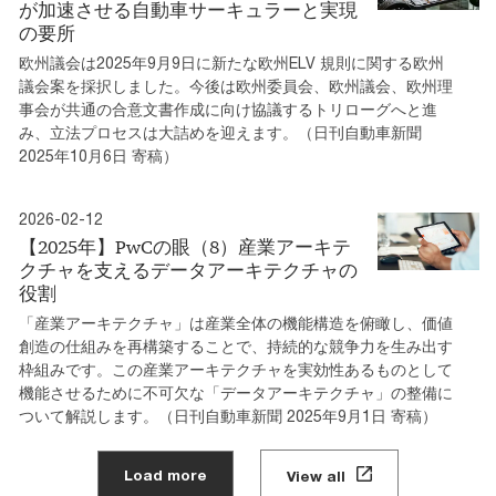
が加速させる自動車サーキュラーと実現
の要所
欧州議会は2025年9月9日に新たな欧州ELV 規則に関する欧州
議会案を採択しました。今後は欧州委員会、欧州議会、欧州理
事会が共通の合意文書作成に向け協議するトリローグへと進
み、立法プロセスは大詰めを迎えます。（日刊自動車新聞
2025年10月6日 寄稿）
2026-02-12
【2025年】PwCの眼（8）産業アーキテ
クチャを支えるデータアーキテクチャの
役割
「産業アーキテクチャ」は産業全体の機能構造を俯瞰し、価値
創造の仕組みを再構築することで、持続的な競争力を生み出す
枠組みです。この産業アーキテクチャを実効性あるものとして
機能させるために不可欠な「データアーキテクチャ」の整備に
ついて解説します。（日刊自動車新聞 2025年9月1日 寄稿）
Load more
View all