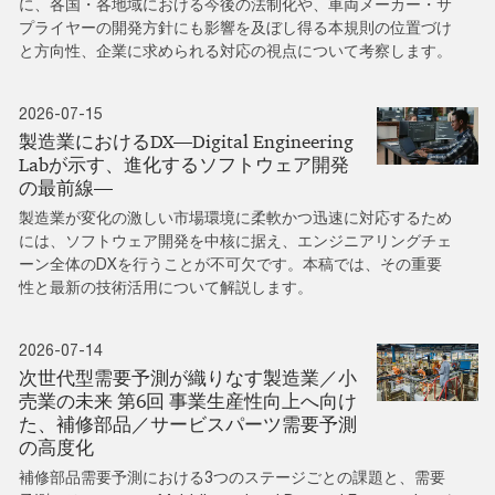
に、各国・各地域における今後の法制化や、車両メーカー・サ
プライヤーの開発方針にも影響を及ぼし得る本規則の位置づけ
と方向性、企業に求められる対応の視点について考察します。
2026-07-15
製造業におけるDX―Digital Engineering
Labが示す、進化するソフトウェア開発
の最前線―
製造業が変化の激しい市場環境に柔軟かつ迅速に対応するため
には、ソフトウェア開発を中核に据え、エンジニアリングチェ
ーン全体のDXを行うことが不可欠です。本稿では、その重要
性と最新の技術活用について解説します。
2026-07-14
次世代型需要予測が織りなす製造業／小
売業の未来 第6回 事業生産性向上へ向け
た、補修部品／サービスパーツ需要予測
の高度化
補修部品需要予測における3つのステージごとの課題と、需要