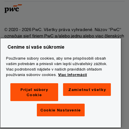
© 2020 - 2026 PwC. Všetky práva vyhradené. Názov “PwC“
označuje sieť firiem PwC a/alebo jednu alebo viac členských
firiem, ktoré sú samostatným právnym subjektom. Bližšie
Ceníme si vaše súkromie
informácie nájdete na stránke www.pwc.com/structure.
Používame súbory cookies, aby sme prispôsobili obsah
Právna doložka
vašim potrebám a priniesli vám lepší užívateľský zážitok.
Viac podrobností nájdete v našich pravidlách ohľadom
Ochrana osobných údajov
používania súborov cookies.
Viac Informácií
Informácie o cookies
Prevádzkovatelia stránky
Prijať súbory
Zamietnuť všetky
Cookie
Mapa stránky
Newsletter
Cookie Nastavenie
Digital Services Act Transparency