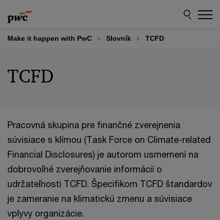
Skip
Skip
to
to
content
footer
Make it happen with PwC
Slovník
TCFD
TCFD
Pracovná skupina pre finančné zverejnenia
súvisiace s klímou (Task Force on Climate-related
Financial Disclosures) je autorom usmernení na
dobrovoľné zverejňovanie informácií o
udržateľnosti TCFD. Špecifikom TCFD štandardov
je zameranie na klimatickú zmenu a súvisiace
vplyvy organizácie.