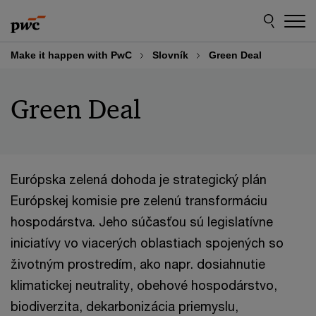
Skip
Skip
to
to
content
footer
Make it happen with PwC
Slovník
Green Deal
Green Deal
Európska zelená dohoda je strategický plán
Európskej komisie pre zelenú transformáciu
hospodárstva. Jeho súčasťou sú legislatívne
iniciatívy vo viacerých oblastiach spojených so
životným prostredím, ako napr. dosiahnutie
klimatickej neutrality, obehové hospodárstvo,
biodiverzita, dekarbonizácia priemyslu,