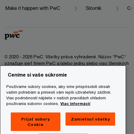
Make it happen with PwC
Slovník
Gr
© 2020 - 2026 PwC. Všetky práva vyhradené. Názov “PwC“
označuje sieť firiem PwC a/alebo jednu alebo viac členských
firiem, ktoré sú samostatným právnym subjektom. Bližšie
Ceníme si vaše súkromie
informácie nájdete na stránke www.pwc.com/structure.
Používame súbory cookies, aby sme prispôsobili obsah
Právna doložka
vašim potrebám a priniesli vám lepší užívateľský zážitok.
Viac podrobností nájdete v našich pravidlách ohľadom
Ochrana osobných údajov
používania súborov cookies.
Viac Informácií
Informácie o cookies
Prevádzkovatelia stránky
Prijať súbory
Zamietnuť všetky
Cookie
Mapa stránky