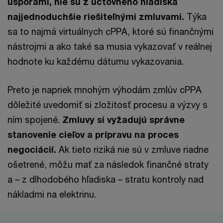
úsporami, nie sú z účtovného hľadiska
najjednoduchšie riešiteľnými zmluvami.
Týka
sa to najmä virtuálnych cPPA, ktoré sú finančnými
nástrojmi a ako také sa musia vykazovať v reálnej
hodnote ku každému dátumu vykazovania.
Preto je napriek mnohým výhodám zmlúv cPPA
dôležité uvedomiť si zložitosť procesu a výzvy s
ním spojené.
Zmluvy si vyžadujú správne
stanovenie cieľov a prípravu na proces
negociácií.
Ak tieto riziká nie sú v zmluve riadne
ošetrené, môžu mať za následok finančné straty
a – z dlhodobého hľadiska – stratu kontroly nad
nákladmi na elektrinu.