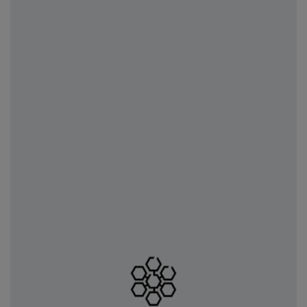
predstihu (zvyčajne 24 hodín).
vopred definované zúčtovanie objemov,
ktoré sa formuje podľa predpokladaného