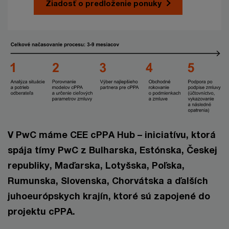
Žiadosť o predloženie ponuky
V PwC máme CEE cPPA Hub – iniciatívu, ktorá
spája tímy PwC z Bulharska, Estónska, Českej
republiky, Maďarska, Lotyšska, Poľska,
Rumunska, Slovenska, Chorvátska a ďalších
juhoeurópskych krajín, ktoré sú zapojené do
projektu cPPA.