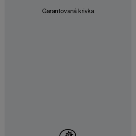
profilu výroby z obnoviteľného zdroja
Garantovaná krivka
energie.
v tomto prípade je objem zúčtovania
známy vopred, čo znamená, že výrobca