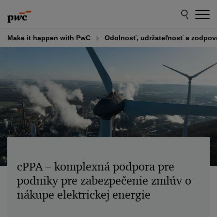
Skip
Skip
to
to
content
footer
Make it happen with PwC
Odolnosť, udržateľnosť a zodpo
cPPA – komplexná podpora pre
podniky pre zabezpečenie zmlúv o
nákupe elektrickej energie