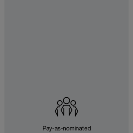
mechanizmus podobný pay-as-produced,
pri ktorom sa vyúčtovanie zakladá na
hodinovej výrobe elektriny, ale objem
odberu sa predpovedá v krátkom
Pay-as-nominated