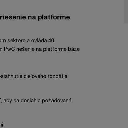
riešenie na platforme
kom sektore a ovláda 40
m PwC riešenie na platforme báze
dosiahnutie cieľového rozpätia
ť, aby sa dosiahla požadovaná
i,