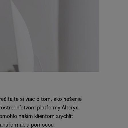
rečítajte si viac o tom, ako riešenie
rostredníctvom platformy Alteryx
omohlo našim klientom zrýchliť
ransformáciu pomocou