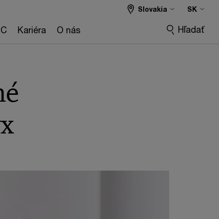
Slovakia
SK
Hľadať
wC
Kariéra
O nás
né
yx