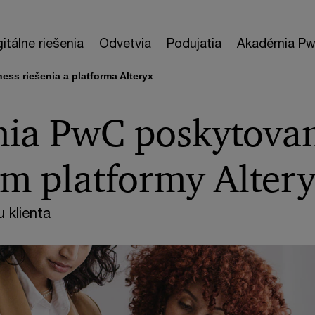
gitálne riešenia
Odvetvia
Podujatia
Akadémia P
ess riešenia a platforma Alteryx
enia PwC poskytova
om platformy Alter
 klienta