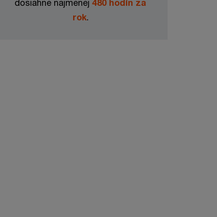
dosiahne najmenej
480 hodín za
rok
.