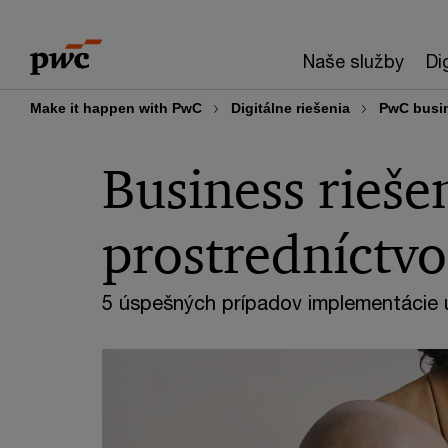
Skip
Skip
to
to
Naše služby
Di
content
footer
Make it happen with PwC
Digitálne riešenia
PwC busin
Business rieš
prostredníctv
5 úspešných prípadov implementácie u