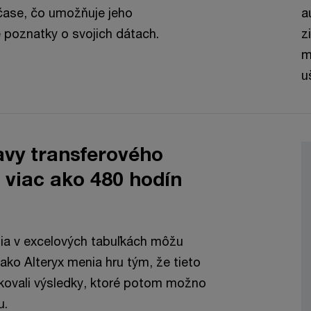
 čase, čo umožňuje jeho
a
é poznatky o svojich dátach.
z
m
u
vy transferového
 viac ako 480 hodín
ia v excelových tabuľkách môžu
ako Alteryx menia hru tým, že tieto
ukovali výsledky, ktoré potom možno
u.