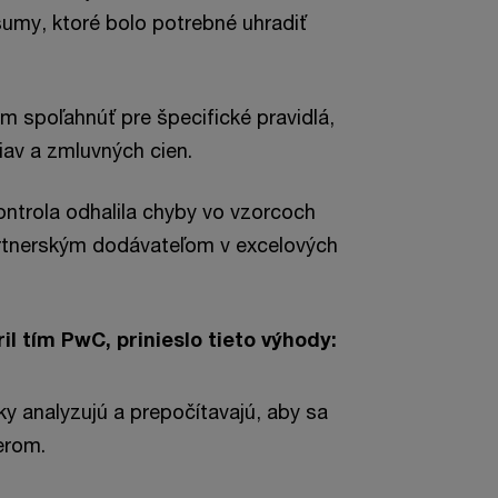
umy, ktoré bolo potrebné uhradiť
m spoľahnúť pre špecifické pravidlá,
iav a zmluvných cien.
kontrola odhalila chyby vo vzorcoch
rtnerským dodávateľom v excelových
il tím PwC, prinieslo tieto výhody:
ky analyzujú a prepočítavajú, aby sa
erom.