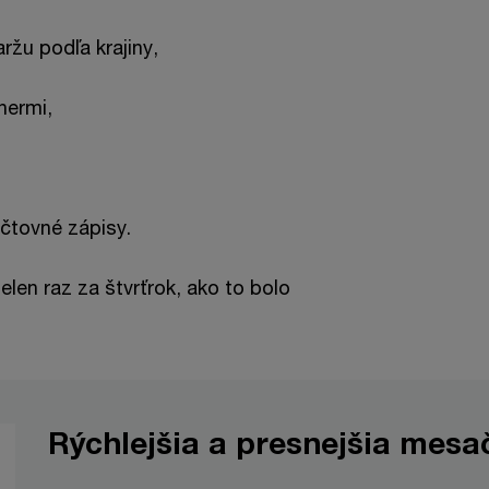
ržu podľa krajiny,
nermi,
účtovné zápisy.
en raz za štvrťrok, ako to bolo
Rýchlejšia a presnejšia mesa