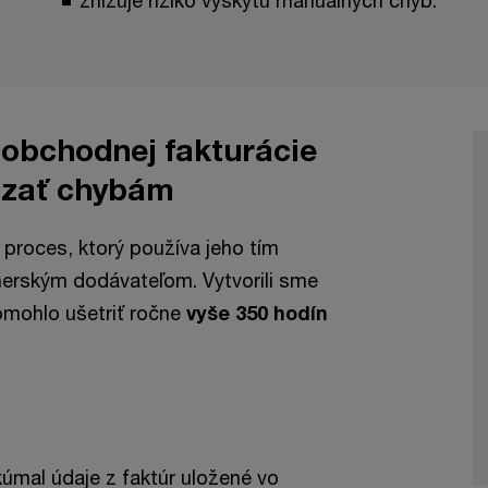
znižuje riziko výskytu manuálnych chýb.
obchodnej fakturácie
ádzať chybám
ť proces, ktorý používa jeho tím
nerským dodávateľom. Vytvorili sme
pomohlo ušetriť ročne
vyše 350 hodín
kúmal údaje z faktúr uložené vo