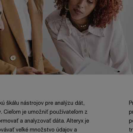
ú škálu nástrojov pre analýzu dát,
P
v. Cieľom je umožniť používateľom z
p
ormovať a analyzovať dáta. Alteryx je
p
vávať veľké množstvo údajov a
t