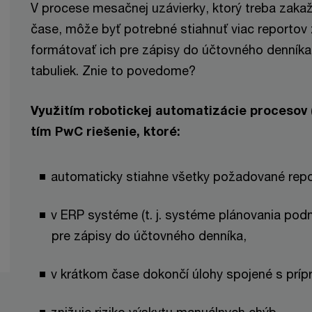
V procese mesačnej uzávierky, ktorý treba zaka
čase, môže byť potrebné stiahnuť viac reportov
formátovať ich pre zápisy do účtovného denník
tabuliek. Znie to povedome?
Využitím robotickej automatizácie procesov (
tím PwC riešenie, ktoré:
automaticky stiahne všetky požadované repo
v ERP systéme (t. j. systéme plánovania podn
pre zápisy do účtovného denníka,
v krátkom čase dokončí úlohy spojené s príp