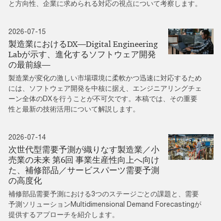
と方向性、企業に求められる対応の視点について考察します。
2026-07-15
製造業におけるDX―Digital Engineering
Labが示す、進化するソフトウェア開発
の最前線―
製造業が変化の激しい市場環境に柔軟かつ迅速に対応するため
には、ソフトウェア開発を中核に据え、エンジニアリングチェ
ーン全体のDXを行うことが不可欠です。本稿では、その重要
性と最新の技術活用について解説します。
2026-07-14
次世代型需要予測が織りなす製造業／小
売業の未来 第6回 事業生産性向上へ向け
た、補修部品／サービスパーツ需要予測
の高度化
補修部品需要予測における3つのステージごとの課題と、需要
予測ソリューションMultidimensional Demand Forecastingが
提供するアプローチを紹介します。