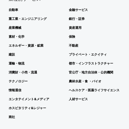
自動車
金融サービス
重工業・エンジニアリング
銀行・証券
産業機械
資産運用
素材・化学
保険
エネルギー・資源・鉱業
不動産
建設
プライベート・エクイティ
運輸・物流
都市・インフラストラクチャー
消費財・小売・流通
官公庁・地方自治体・公的機関
テクノロジー
農林水産・食 ・バイオ
情報通信
ヘルスケア・医薬ライフサイエンス
エンタテイメント&メディア
人材サービス
ホスピタリティ&レジャー
商社