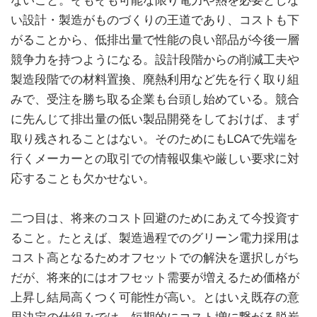
ないこと。そもそも可能な限り電力や熱を必要としな
い設計・製造がものづくりの王道であり、コストも下
がることから、低排出量で性能の良い部品が今後一層
競争力を持つようになる。設計段階からの削減工夫や
製造段階での材料置換、廃熱利用など先を行く取り組
みで、受注を勝ち取る企業も台頭し始めている。競合
に先んじて排出量の低い製品開発をしておけば、まず
取り残されることはない。そのためにもLCAで先端を
行くメーカーとの取引での情報収集や厳しい要求に対
応することも欠かせない。
二つ目は、将来のコスト回避のためにあえて今投資す
ること。たとえば、製造過程でのグリーン電力採用は
コスト高となるためオフセットでの解決を選択しがち
だが、将来的にはオフセット需要が増えるため価格が
上昇し結局高くつく可能性が高い。とはいえ既存の意