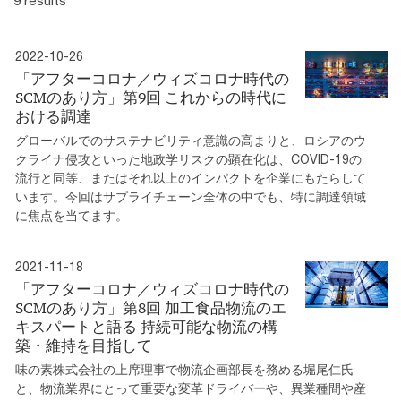
9 results
2022-10-26
「アフターコロナ／ウィズコロナ時代の
SCMのあり方」第9回 これからの時代に
おける調達
グローバルでのサステナビリティ意識の高まりと、ロシアのウ
クライナ侵攻といった地政学リスクの顕在化は、COVID-19の
流行と同等、またはそれ以上のインパクトを企業にもたらして
います。今回はサプライチェーン全体の中でも、特に調達領域
に焦点を当てます。
2021-11-18
「アフターコロナ／ウィズコロナ時代の
SCMのあり方」第8回 加工食品物流のエ
キスパートと語る 持続可能な物流の構
築・維持を目指して
味の素株式会社の上席理事で物流企画部長を務める堀尾仁氏
と、物流業界にとって重要な変革ドライバーや、異業種間や産