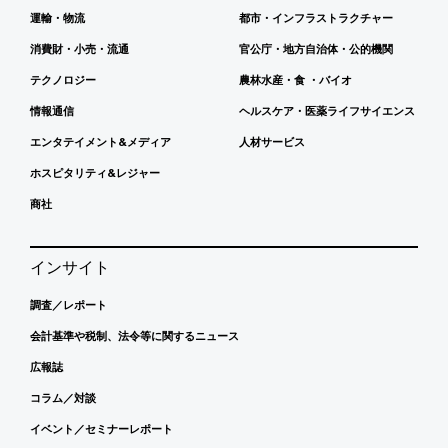
運輸・物流
都市・インフラストラクチャー
消費財・小売・流通
官公庁・地方自治体・公的機関
テクノロジー
農林水産・食 ・バイオ
情報通信
ヘルスケア・医薬ライフサイエンス
エンタテイメント&メディア
人材サービス
ホスピタリティ&レジャー
商社
インサイト
調査／レポート
会計基準や税制、法令等に関するニュース
広報誌
コラム／対談
イベント／セミナーレポート