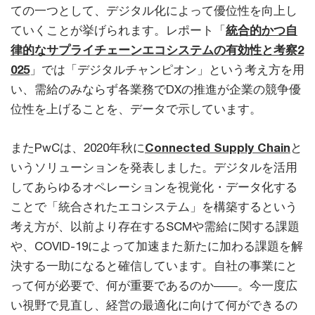
ての一つとして、デジタル化によって優位性を向上し
ていくことが挙げられます。レポート「
統合的かつ自
律的なサプライチェーンエコシステムの有効性と考察2
025
」では「デジタルチャンピオン」という考え方を用
い、需給のみならず各業務でDXの推進が企業の競争優
位性を上げることを、データで示しています。
またPwCは、2020年秋に
Connected Supply Chain
と
いうソリューションを発表しました。デジタルを活用
してあらゆるオペレーションを視覚化・データ化する
ことで「統合されたエコシステム」を構築するという
考え方が、以前より存在するSCMや需給に関する課題
や、COVID-19によって加速また新たに加わる課題を解
決する一助になると確信しています。自社の事業にと
って何が必要で、何が重要であるのか――。今一度広
い視野で見直し、経営の最適化に向けて何ができるの