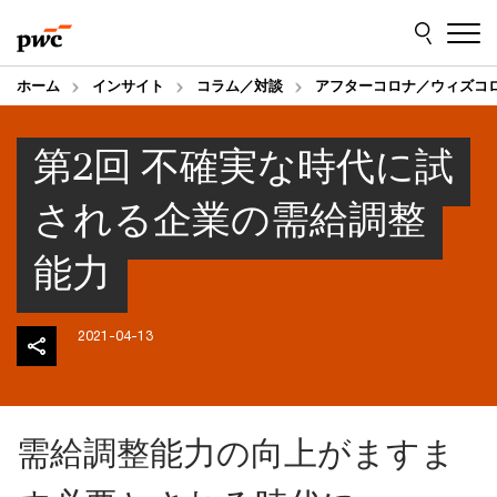
Skip
Skip
to
to
content
footer
ホーム
インサイト
コラム／対談
アフターコロナ／ウィズコロ
第2回 不確実な時代に試
される企業の需給調整
能力
2021-04-13
需給調整能力の向上がますま