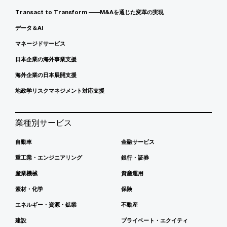
Transact to Transform ――M&Aを通じた変革の実現
データ＆AI
マネージドサービス
日本企業の海外事業支援
海外企業の日本展開支援
地政学リスクマネジメント対応支援
業種別サービス
自動車
金融サービス
重工業・エンジニアリング
銀行・証券
産業機械
資産運用
素材・化学
保険
エネルギー・資源・鉱業
不動産
建設
プライベート・エクイティ