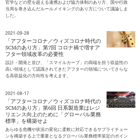
官学などの壁を超える連携および協力体制のあり方、国や行政
当局を巻き込んだルールメイキングのあり方について議論しま
した。
2021-09-28
「アフターコロナ／ウィズコロナ時代の
SCMのあり方」第7回 コロナ禍で増すア
フター領域改革の必要性
設計・開発と並び、「スマイルカーブ」の両端を担う収益性の
高い領域として認識されてきたアフターの領域についてさらな
る高収益化の方向性を考えます。
2021-08-17
「アフターコロナ／ウィズコロナ時代の
SCMのあり方」第6回 日系製造業はレジ
リエンス向上のために「グローバル業務
標準」を構築せよ
あらゆる危機や状況の変化に柔軟に対応できるサプライチェー
ンを構築する上で重要となるグローバル業務標準策定のポイン