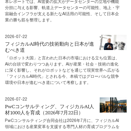
本レポートでは、AI需要の拡大がデータセンターの立地や機能
分担に与える影響、軌道上データセンターの可能性、地上・宇
宙融合インフラが支える新たなAI活用の可能性、そして日本企
業の勝ち筋を整理します。
2026-07-22
フィジカルAI時代の技術動向と日本が進
むべき道
「ロボット大国」と言われた日本の市場における立ち位置は、
AIの台頭で変わりつつあります。AIが産業・社会・技術の進化
に深く影響し、それがロボットなどを通じて現実世界へ広がる
「フィジカルAI時代」とされる今、本稿ではグローバルな競争
環境や日本が進むべき道について考察します。
2026-07-22
PwCコンサルティング、フィジカルAI人
材1000人を育成（2026年7月22日）
PwCコンサルティング合同会社は2026年7月に、フィジカルAI
領域における産業変革を支援する専門人材の育成プログラムを