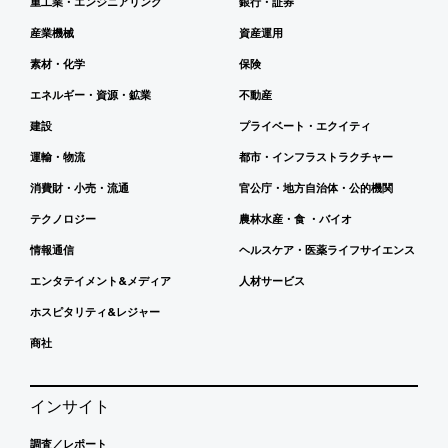
重工業・エンジニアリング
銀行・証券
産業機械
資産運用
素材・化学
保険
エネルギー・資源・鉱業
不動産
建設
プライベート・エクイティ
運輸・物流
都市・インフラストラクチャー
消費財・小売・流通
官公庁・地方自治体・公的機関
テクノロジー
農林水産・食 ・バイオ
情報通信
ヘルスケア・医薬ライフサイエンス
エンタテイメント&メディア
人材サービス
ホスピタリティ&レジャー
商社
インサイト
調査／レポート