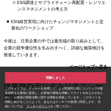
ESG調達とサプライチェーン再配置・レジリエ
ンスマネジメントの考え方
ESG経営実現に向けたチェンジマネジメントと定
着化のワークショップ
今後は、日系企業の中では最先端の取り組みとして、
企業の競争優位性を生み出すべく、詳細な施策検討を
推進していきます。
ページトップへ戻る
理解しました
従業員のデジタルリテラシー
このサイトでは、クッキーを使用して、より関連性の高いコンテンツや販
促資料をお客様に提供し、お客様の興味を理解してサイトを向上させるた
測定
めに、お客様の閲覧活動に関する情報を収集しています。 このサイトを
閲覧し続けることによって、あなたはクッキーの使用に同意します。 詳
細については、
クッキーポリシー
をご覧ください。