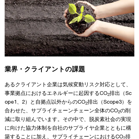
業界・クライアントの課題
あるクライアント企業は気候変動リスク対応として、
事業拠点におけるエネルギーに起因するCO
排出（Sc
2
ope1、2）と自拠点以外からのCO
排出（Scope3）を
2
合わせた、サプライチェーンチェーン全体のCO
の削
2
減に取り組んでいます。その中で、脱炭素社会の実現
に向けた協力体制を自社のサプライヤ企業とともに構
築することに加え、サプライチェーンにおけるCO
排
2