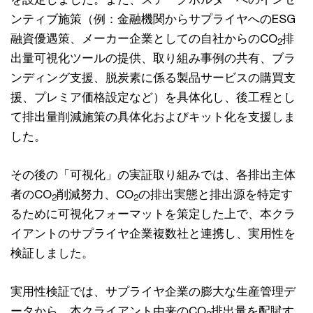
ンティブ施策（例：金融機関からサプライヤへのESG
融資優遇策、メーカー企業としての自社からのCO
排
2
出量可視化ツールの提供、取り組み事例の共有、ブラ
ンディング支援、脱炭素に係る製品サービスの購買支
援、プレミア価格設定など）を具体化し、後工程とし
て排出量削減施策の具体化およびキット化を支援しま
した。
その後の「可視化」の実証取り組みでは、各排出主体
者のCO
削減努力、CO
の排出実態と排出源を特定す
2
2
るために可視化フォーマットを策定した上で、本クラ
イアントのサプライヤ企業複数社と連携し、実用性を
検証しました。
実用性検証では、サプライヤ企業の膨大な生産管理デ
ータから、本クライアント由来のCO
排出量を配賦す