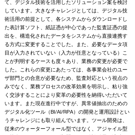
て、デジタル技術を活用したソリューション案を検討
しています。大きなチャレンジとしては、デジタル技
術活用の前提として、各システムからダウンロードし
た表計算ソフト、紙証憑が中心であった監査証憑の提
出を、構造化されたデータをシステムから直接連携す
る方式に変更することでした。また、必要なデータ項
目が入力されていない（入力が任意となっている）こ
とが判明するケースも度々あり、業務の変更が必要で
した。これらの変更にあたっては、各事業会社のユー
ザ部門との合意が必要なため、監査対応という視点の
みでなく、業務プロセスの改革効果を明示し、粘り強
く交渉することにより変革の必要性を納得いただいて
います。また現在進行中ですが、異常値抽出のための
デジタル化ツール（BI/AI/RPA）の開発と運用設計とい
うチャレンジにも取り組んでいます。ツール開発は、
従来のウォーターフォール型ではなく、アジャイル型