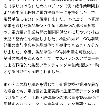
2
る（振り分ける）ためのロジック（例：総作業時間お
よび総生産工程数に電力消費データを按分した上で、
製品単位に按分）を策定しました。その上で、本算定
結果を通じた製品単位・生産工程単位の排出量多寡
や、電力量と作業時間の相関関係などに基づいて排出
実態の整合性を検証しました。検証の結果、CO
削減
2
効果の寄与度合を製品単位で可視化できることが分か
りました。今後、製品単位のCO
排出量を可視化し、
2
削減の検討を進めることで、マスバランスアプローチ
による戦略的な製品ブランディングや営業活動の一助
となる可能性が示唆されました。
また今回の取り組みを通じて、企業規模や業種が異な
る場合でも、電力量と生産実態の生産工程データを紐
づけることや、工程・設備単位の排出量を製品単位に
配賦するパラメーターを定義することが重要であるこ