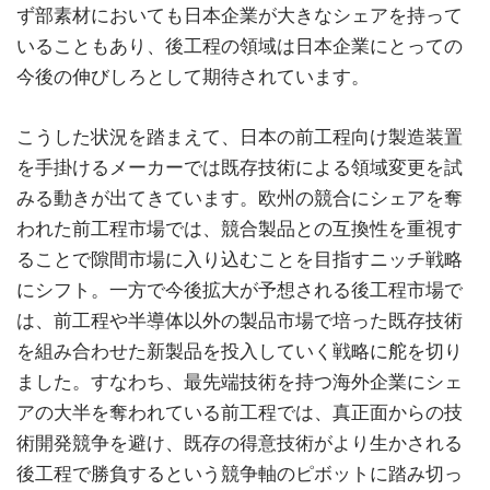
ず部素材においても日本企業が大きなシェアを持って
いることもあり、後工程の領域は日本企業にとっての
今後の伸びしろとして期待されています。
こうした状況を踏まえて、日本の前工程向け製造装置
を手掛けるメーカーでは既存技術による領域変更を試
みる動きが出てきています。欧州の競合にシェアを奪
われた前工程市場では、競合製品との互換性を重視す
ることで隙間市場に入り込むことを目指すニッチ戦略
にシフト。一方で今後拡大が予想される後工程市場で
は、前工程や半導体以外の製品市場で培った既存技術
を組み合わせた新製品を投入していく戦略に舵を切り
ました。すなわち、最先端技術を持つ海外企業にシェ
アの大半を奪われている前工程では、真正面からの技
術開発競争を避け、既存の得意技術がより生かされる
後工程で勝負するという競争軸のピボットに踏み切っ