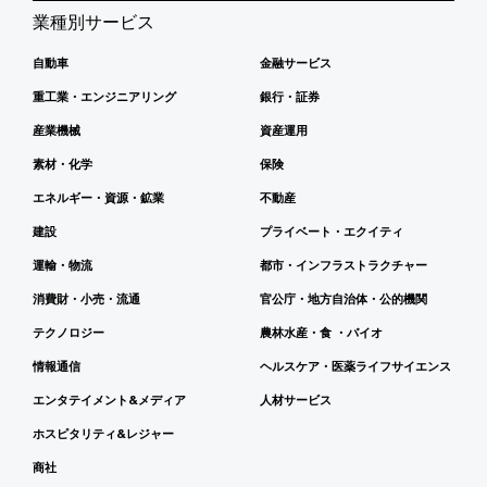
業種別サービス
自動車
金融サービス
重工業・エンジニアリング
銀行・証券
産業機械
資産運用
素材・化学
保険
エネルギー・資源・鉱業
不動産
建設
プライベート・エクイティ
運輸・物流
都市・インフラストラクチャー
消費財・小売・流通
官公庁・地方自治体・公的機関
テクノロジー
農林水産・食 ・バイオ
情報通信
ヘルスケア・医薬ライフサイエンス
エンタテイメント&メディア
人材サービス
ホスピタリティ&レジャー
商社