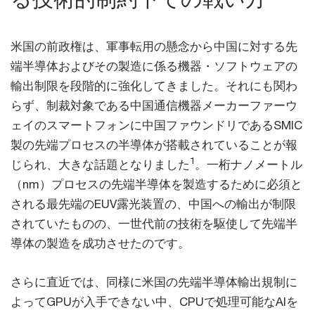
米国の前政権は、軍事転用の懸念から中国に対する先
端半導体およびその製造に係る機器・ソフトウェアの
輸出制限を段階的に強化してきました。それにも関わ
らず、制裁対象である中国通信機器メーカーファーウ
ェイのスマートフォンに中国ファウンドリであるSMIC
製の先端プロセスの半導体が搭載されていることが報
1
じられ、大きな話題となりました
。一桁ナノメートル
（nm）プロセスの先端半導体を製造するために必須と
される最先端のEUV露光装置の、中国への輸出が制限
されていたものの、一世代前の技術を駆使して先端半
導体の製造を成功させたのです。
さらに直近では、同様に米国の先端半導体輸出規制に
よってGPUが入手できない中、CPUで処理可能なAIを