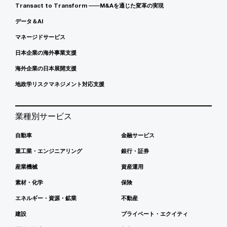
Transact to Transform ――M&Aを通じた変革の実現
データ＆AI
マネージドサービス
日本企業の海外事業支援
海外企業の日本展開支援
地政学リスクマネジメント対応支援
業種別サービス
自動車
金融サービス
重工業・エンジニアリング
銀行・証券
産業機械
資産運用
素材・化学
保険
エネルギー・資源・鉱業
不動産
建設
プライベート・エクイティ