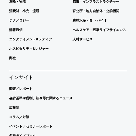
運輸・物流
都市・インフラストラクチャー
消費財・小売・流通
官公庁・地方自治体・公的機関
テクノロジー
農林水産・食 ・バイオ
情報通信
ヘルスケア・医薬ライフサイエンス
エンタテイメント&メディア
人材サービス
ホスピタリティ&レジャー
商社
インサイト
調査／レポート
会計基準や税制、法令等に関するニュース
広報誌
コラム／対談
イベント／セミナーレポート
各種ガイドブック