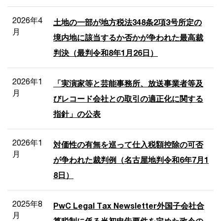
2026年4
土地の一部が地方税法348条2項3号所定の
月
境内地に該当するか否かが争われた最高裁
判決（最判令和8年1月26日）
2026年1
「実演家等と芸能事務所、放送事業者等及
月
びレコード会社との取引の適正化に関する
指針」の公表
2026年1
対価性の有無を巡って仕入税額控除の可否
月
が争われた裁判例（名古屋地判令和6年7月1
8日）
2025年8
PwC Legal Tax Newsletter外国子会社合
月
算税制に係る当初申告要件を定めた政令の