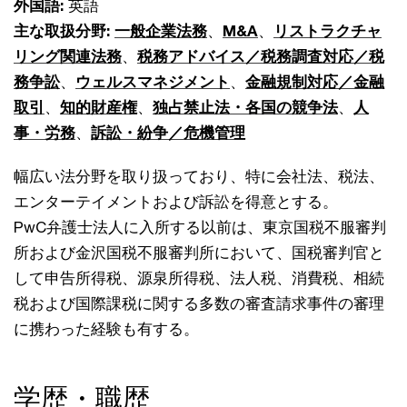
外国語:
英語
主な取扱分野:
一般企業法務
、
M&A
、
リストラクチャ
リング関連法務
、
税務アドバイス／税務調査対応／税
務争訟
、
ウェルスマネジメント
、
金融規制対応／金融
取引
、
知的財産権
、
独占禁止法・各国の競争法
、
人
事・労務
、
訴訟・紛争／危機管理
幅広い法分野を取り扱っており、特に会社法、税法、
エンターテイメントおよび訴訟を得意とする。
PwC弁護士法人に入所する以前は、東京国税不服審判
所および金沢国税不服審判所において、国税審判官と
して申告所得税、源泉所得税、法人税、消費税、相続
税および国際課税に関する多数の審査請求事件の審理
に携わった経験も有する。
学歴・職歴