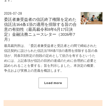
2026-07-28
委託者兼受益者の信託終了権限を定めた
信託法164条1項の適用を排除する旨の合
意の有効性（最高裁令和8年6月17日決
定）金融法務ニュースレター（2026年7
月）
最高裁判所は、「委託者兼受益者と受託者との間で締結された
信託契約に設けられた信託法164条1項の適用を排除する旨の条
項が、同条3項所定の別段の定めとして効力を有するというた
めには、上記条項が信託の目的の達成のために合理的に必要と
認められることを要する」旨を判示しました。本決定の概要、
争点および実務上の意義を概説します。
Load more