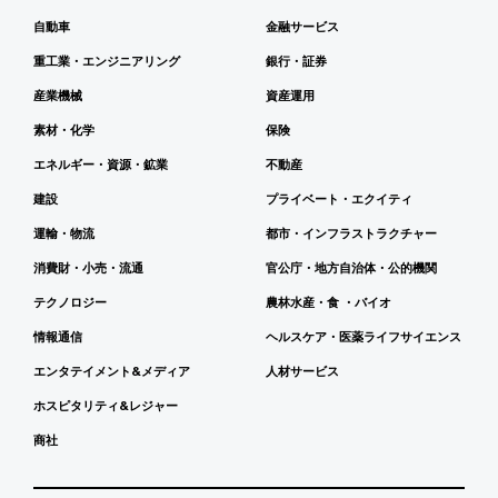
自動車
金融サービス
重工業・エンジニアリング
銀行・証券
産業機械
資産運用
素材・化学
保険
エネルギー・資源・鉱業
不動産
建設
プライベート・エクイティ
運輸・物流
都市・インフラストラクチャー
消費財・小売・流通
官公庁・地方自治体・公的機関
テクノロジー
農林水産・食 ・バイオ
情報通信
ヘルスケア・医薬ライフサイエンス
エンタテイメント&メディア
人材サービス
ホスピタリティ&レジャー
商社