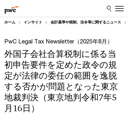
Skip
Skip
to
to
content
footer
ホーム
インサイト
会計基準や税制、法令等に関するニュース
PwC Legal Tax Newsletter（2025年8月）
外国子会社合算税制に係る当
初申告要件を定めた政令の規
定が法律の委任の範囲を逸脱
する否かが問題となった東京
地裁判決（東京地判令和7年5
月16日）