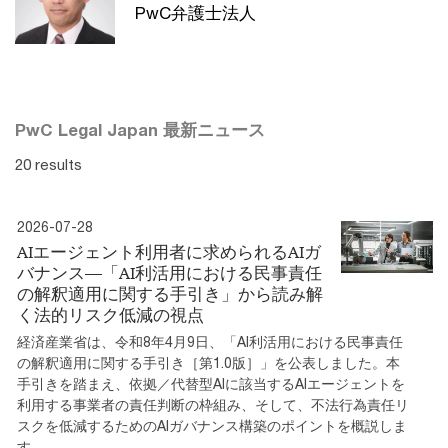
PwC弁護士法人
PwC Legal Japan 最新ニュース
20 results
2026-07-28
AIエージェント利用者に求められるAIガ
バナンス―「AI利活用における民事責任
の解釈適用に関する手引き」から読み解
く法的リスク低減の視点
経済産業省は、令和8年4月9日、「AI利活用における民事責任
の解釈適用に関する手引き［第1.0版］」を公表しました。本
手引きを踏まえ、依拠／代替型AIに該当するAIエージェントを
利用する事業者の責任判断の枠組み、そして、不法行為責任リ
スクを低減するためのAIガバナンス構築のポイントを概説しま
す。