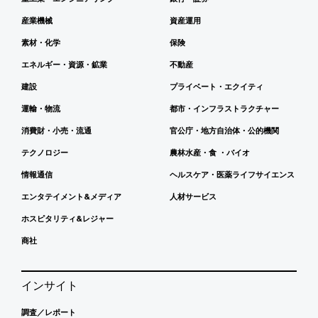
産業機械
資産運用
素材・化学
保険
エネルギー・資源・鉱業
不動産
建設
プライベート・エクイティ
運輸・物流
都市・インフラストラクチャー
消費財・小売・流通
官公庁・地方自治体・公的機関
テクノロジー
農林水産・食 ・バイオ
情報通信
ヘルスケア・医薬ライフサイエンス
エンタテイメント&メディア
人材サービス
ホスピタリティ&レジャー
商社
インサイト
調査／レポート