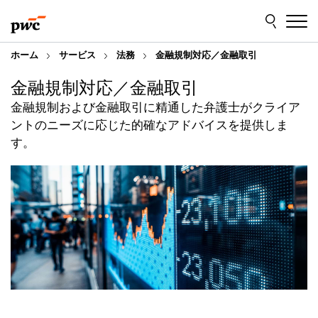
Skip
Skip
to
to
content
footer
ホーム
サービス
法務
金融規制対応／金融取引
金融規制対応／金融取引
金融規制および金融取引に精通した弁護士がクライア
ントのニーズに応じた的確なアドバイスを提供しま
す。