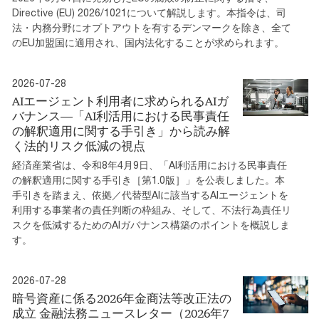
Directive (EU) 2026/1021について解説します。本指令は、司
法・内務分野にオプトアウトを有するデンマークを除き、全て
のEU加盟国に適用され、国内法化することが求められます。
2026-07-28
AIエージェント利用者に求められるAIガ
バナンス―「AI利活用における民事責任
の解釈適用に関する手引き」から読み解
く法的リスク低減の視点
経済産業省は、令和8年4月9日、「AI利活用における民事責任
の解釈適用に関する手引き［第1.0版］」を公表しました。本
手引きを踏まえ、依拠／代替型AIに該当するAIエージェントを
利用する事業者の責任判断の枠組み、そして、不法行為責任リ
スクを低減するためのAIガバナンス構築のポイントを概説しま
す。
2026-07-28
暗号資産に係る2026年金商法等改正法の
成立 金融法務ニュースレター（2026年7