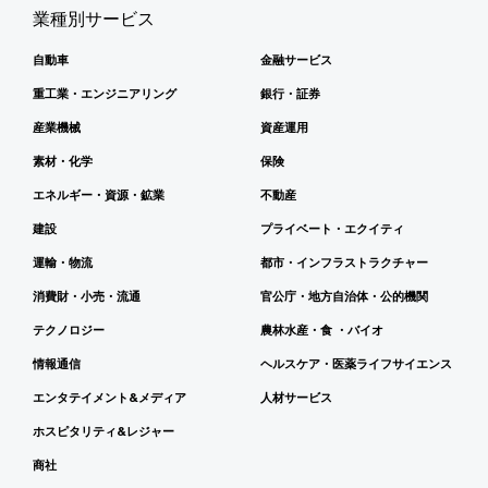
業種別サービス
自動車
金融サービス
重工業・エンジニアリング
銀行・証券
産業機械
資産運用
素材・化学
保険
エネルギー・資源・鉱業
不動産
建設
プライベート・エクイティ
運輸・物流
都市・インフラストラクチャー
消費財・小売・流通
官公庁・地方自治体・公的機関
テクノロジー
農林水産・食 ・バイオ
情報通信
ヘルスケア・医薬ライフサイエンス
エンタテイメント&メディア
人材サービス
ホスピタリティ&レジャー
商社