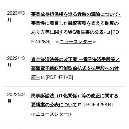
2023年3
事業成長担保権を巡る近時の議論について-
月
事業性に着目した融資実務を支える制度の
あり方等に関するWG報告書の公表-
[PD
F 432KB] ≪
ニュースレター
≫
2022年3
資金決済法等の改正案 ー電子決済手段等／
月
高額電子移転可能型前払式支払手段への対
応ー
[PDF 471KB]
2022年2
民事訴訟法（IT化関係）等の改正に関する
月
要綱案の公表について
［PDF 429KB］
≪
ニュースレター
≫