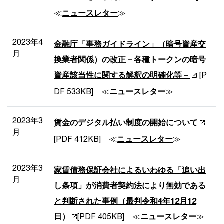
≪
ニュースレター
≫
2023年4
金融庁「事務ガイドライン」（暗号資産交
月
換業者関係）の改正－各種トークンの暗号
資産該当性に関する解釈の明確化等－
[P
DF 533KB] ≪
ニュースレター
≫
2023年3
賃金のデジタル払い制度の開始について
月
[PDF 412KB] ≪
ニュースレター
≫
2023年3
家賃債務保証会社によるいわゆる「追い出
月
し条項」が消費者契約法により無効である
と判断された事例（最判令和4年12月12
日）
[PDF 405KB] ≪
ニュースレター
≫