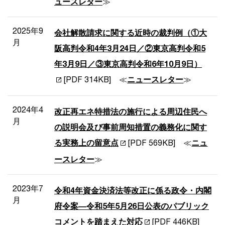
ュースレター
≫
2025年9
会社解散請求に関する近時の裁判例（①大
月
阪高判令和4年3月24日／②東京高判令和5
年3月9日／③東京高判令和6年10月9日）
[PDF 314KB] ≪
ニュースレター
≫
2024年4
改正再エネ特措法の施行による周辺住民へ
月
の説明会及び事前周知措置の義務化に関す
る実務上の留意点
[PDF 569KB] ≪
ニュ
ースレター
≫
2023年7
令和4年資金決済法等改正に係る政令・内閣
月
府令案―令和5年5月26日公表のパブリック
コメントを踏まえた対応
[PDF 446KB]