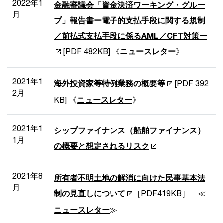
2022年1
金融審議会「資金決済ワーキング・グルー
月
プ」報告書ー電子的支払手段に関する規制
／前払式支払手段に係るAML／CFT対策ー
[PDF 482KB] 《
ニュースレター
》
2021年1
海外投資家等特例業務の概要等
[PDF 392
2月
KB] 《
ニュースレター
》
2021年1
シップファイナンス（船舶ファイナンス）
1月
の概要と想定されるリスク
2021年8
所有者不明土地の解消に向けた民事基本法
月
制の見直しについて
［PDF419KB］ ≪
ニュースレター
≫