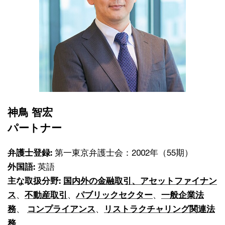
神鳥 智宏
パートナー
弁護士登録:
第一東京弁護士会：2002年（55期）
外国語:
英語
主な取扱分野:
国内外の金融取引、アセットファイナン
ス
、
不動産取引
、
パブリックセクター
、
一般企業法
務
、
コンプライアンス
、
リストラクチャリング関連法
務