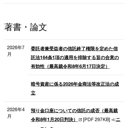
著書・論文
2026年7
委託者兼受益者の信託終了権限を定めた信
月
託法164条1項の適用を排除する旨の合意の
有効性（最高裁令和8年6月17日決定）
暗号資産に係る2026年金商法等改正法の成
立
2026年4
預り金口座についての信託の成否（最高裁
月
令和8年1月20日判決）
[PDF 297KB] ≪
ニ