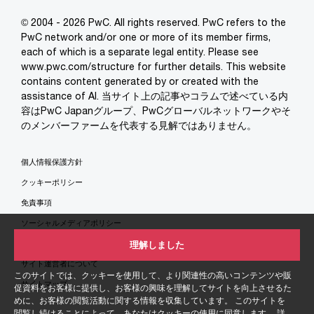
© 2004 - 2026 PwC. All rights reserved. PwC refers to the
PwC network and/or one or more of its member firms,
each of which is a separate legal entity. Please see
www.pwc.com/structure for further details. This website
contains content generated by or created with the
assistance of AI. 当サイト上の記事やコラムで述べている内
容はPwC Japanグループ、PwCグローバルネットワークやそ
のメンバーファームを代表する見解ではありません。
個人情報保護方針
クッキーポリシー
免責事項
ソーシャルメディアポリシー
特定商取引法に基づく表示
理解しました
サイト運営者について
このサイトでは、クッキーを使用して、より関連性の高いコンテンツや販
サイトマップ
促資料をお客様に提供し、お客様の興味を理解してサイトを向上させるた
めに、お客様の閲覧活動に関する情報を収集しています。 このサイトを
閲覧し続けることによって、あなたはクッキーの使用に同意します。 詳