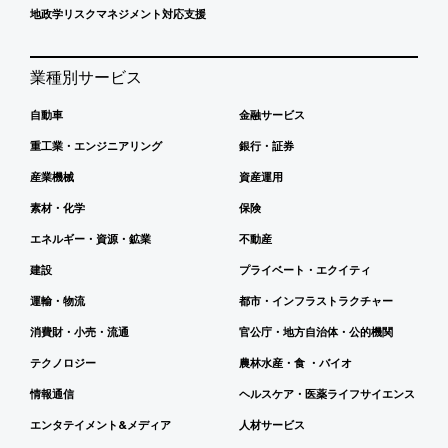
地政学リスクマネジメント対応支援
業種別サービス
自動車
金融サービス
重工業・エンジニアリング
銀行・証券
産業機械
資産運用
素材・化学
保険
エネルギー・資源・鉱業
不動産
建設
プライベート・エクイティ
運輸・物流
都市・インフラストラクチャー
消費財・小売・流通
官公庁・地方自治体・公的機関
テクノロジー
農林水産・食 ・バイオ
情報通信
ヘルスケア・医薬ライフサイエンス
エンタテイメント&メディア
人材サービス