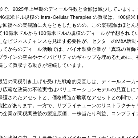
で、2025年上半期のディール件数と金額は減少しています。1月上
46億米ドル規模の Intra-Cellular Therapies の買収は、1
な回復への楽観論に火をともしたものの、この楽観論はほとんど
て10億米ドルから100億米ドルの規模のディールが予想されて
たなビジネスチャンスを見出す必要性が、セクターのM&A活動
ってからのディール活動では、バイオ製薬企業が「真珠の首飾
プラインの空白やケイパビリティのギャップを埋めるために、
続して買収する動きが連続しています。
最近の関税引き上げを受けた戦略的見直しは、ディールメーカー
り広範な政策の不確実性はバリュエーションモデルの見直しに
保護されたアセットと、価格構造が脆弱なアセットとの間で、
能性があります。一方で、サプライチェーンのリストラクチャ
の企業が関税調整後の製造原価、一株当たり利益、コンプライ
能な状況の中、ストラテジックバイヤーもフィナンシャルバイ