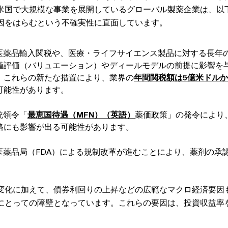
米国で大規模な事業を展開しているグローバル製薬企業は、以
因をはらむという不確実性に直面しています。
医薬品輸入関税や、医療・ライフサイエンス製品に対する長年
値評価（バリュエーション）やディールモデルの前提に影響を
、これらの新たな措置により、業界の
年間関税額は5億米ドルか
可能性があります。
統領令「
最恵国待遇（MFN）（英語）
薬価政策」の発令により
格にも影響が出る可能性があります。
医薬品局（FDA）による規制改革が進むことにより、薬剤の承
。
変化に加えて、債券利回りの上昇などの広範なマクロ経済要因
にとっての障壁となっています。これらの要因は、投資収益率