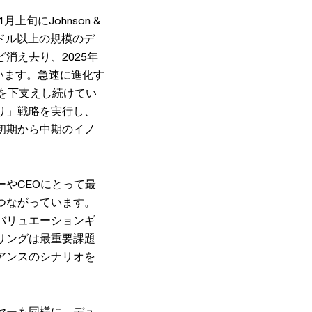
旬にJohnson &
00億米ドル以上の規模のデ
消え去り、2025年
います。急速に進化す
を下支えし続けてい
り」戦略を実行し、
初期から中期のイノ
やCEOにとって最
つながっています。
バリュエーションギ
リングは最重要課題
アンスのシナリオを
ヤーも同様に、デュ