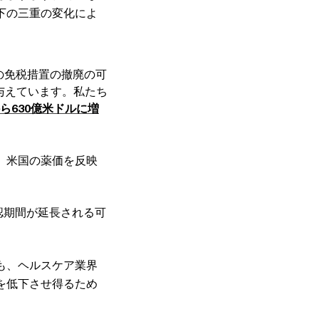
下の三重の変化によ
の免税措置の撤廃の可
与えています。私たち
ら630億米ドルに増
、米国の薬価を反映
認期間が延長される可
も、ヘルスケア業界
を低下させ得るため