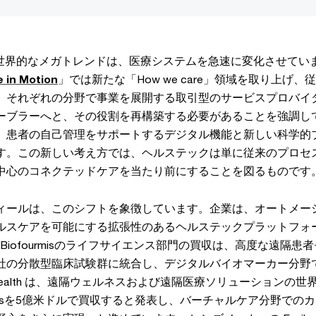
の世界的なメガトレンドは、医療システムを急速に変化させていま
e in Motion
」では新たな「How we care」領域を取り上げ
、それぞれの分野で事業を展開する取引型のサービスプロバイ
ーブラーへと、その役割を再構築する必要があることを強調し
、患者の自己管理をサポートするデジタル機能と新しい科学的
す。この新しい考え方では、ヘルステックは単に従来のプロセ
中心のコネクテッドケアを当たり前にすることを図るものです
ィールは、このシフトを象徴しています。企業は、オートメー
ルスケアを可能にする拡張性のあるヘルステックプラットフォ
によるBiofourmisのライフサイエンス部門の買収は、高度な遠隔
社の分散型臨床試験群に統合し、デジタルバイオマーカー分野
 Health は、遠隔ウェルネスおよび遠隔医療ソリューションの
 Optionsを5億米ドルで買収すると発表し、バーチャルケア分野で