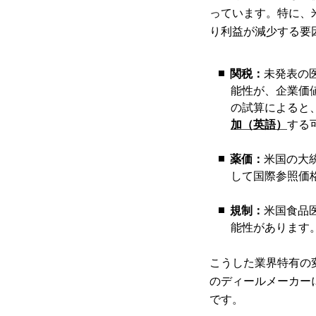
っています。特に、
り利益が減少する要
関税：
未発表の
能性が、企業価
の試算によると
加（英語）
する
薬価：
米国の大
して国際参照価
規制：
米国食品
能性があります
こうした業界特有の
のディールメーカー
です。