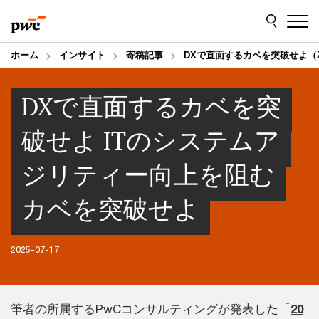
Skip
Skip
to
to
content
footer
ホーム
インサイト
寄稿記事
DXで直面するカベを突破せよ（ZD
DXで直面するカベを突
破せよ ITのシステムア
ジリティー向上を阻む
カベを突破せよ
2025-07-17
筆者の所属するPwCコンサルティングが発表した「
20