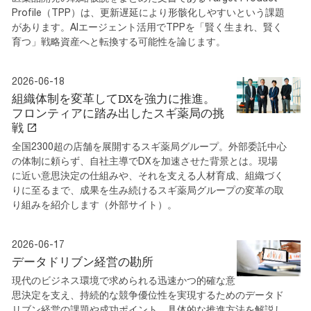
Profile（TPP）は、更新遅延により形骸化しやすいという課題
があります。AIエージェント活用でTPPを「賢く生まれ、賢く
育つ」戦略資産へと転換する可能性を論じます。
2026-06-18
組織体制を変革してDXを強力に推進。
フロンティアに踏み出したスギ薬局の挑
戦
全国2300超の店舗を展開するスギ薬局グループ。外部委託中心
の体制に頼らず、自社主導でDXを加速させた背景とは。現場
に近い意思決定の仕組みや、それを支える人材育成、組織づく
りに至るまで、成果を生み続けるスギ薬局グループの変革の取
り組みを紹介します（外部サイト）。
2026-06-17
データドリブン経営の勘所
現代のビジネス環境で求められる迅速かつ的確な意
思決定を支え、持続的な競争優位性を実現するためのデータド
リブン経営の課題や成功ポイント、具体的な推進方法を解説し