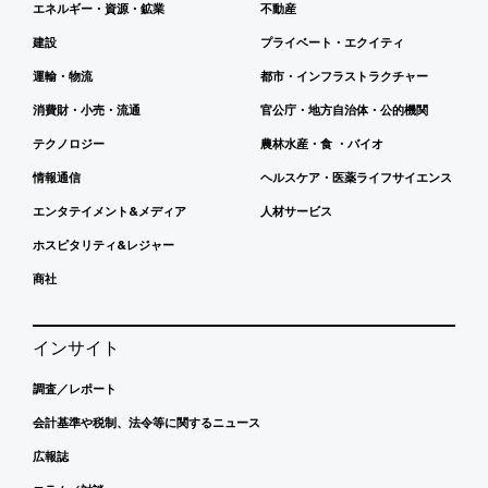
エネルギー・資源・鉱業
不動産
建設
プライベート・エクイティ
運輸・物流
都市・インフラストラクチャー
消費財・小売・流通
官公庁・地方自治体・公的機関
テクノロジー
農林水産・食 ・バイオ
情報通信
ヘルスケア・医薬ライフサイエンス
エンタテイメント&メディア
人材サービス
ホスピタリティ&レジャー
商社
インサイト
調査／レポート
会計基準や税制、法令等に関するニュース
広報誌