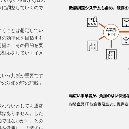
ートされていない項目があるの
うに調整していくので
いくことは想定してい
務の効率化を目指すも
前提に、その目的を実
の対応をしていくイメ
という判断が重要です
での対価の額の記載」
されないとしても通常
障はありません。した
のではないか）」との
書を活用し、「請求レ