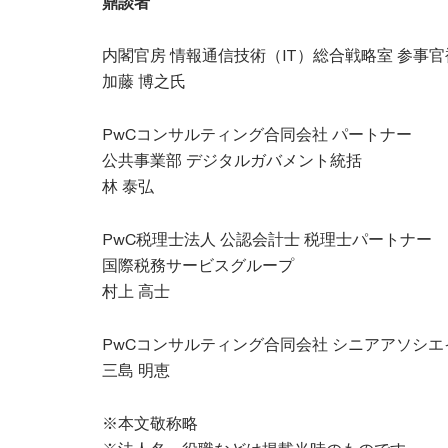
鼎談者
内閣官房 情報通信技術（IT）総合戦略室 参事
加藤 博之氏
PwCコンサルティング合同会社 パートナー
公共事業部 デジタルガバメント統括
林 泰弘
PwC税理士法人 公認会計士 税理士パートナー
国際税務サービスグループ
村上 高士
PwCコンサルティング合同会社 シニアアソシエ
三島 明恵
※本文敬称略