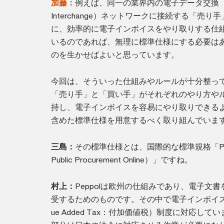
加藤：
例えば、同一の業界内の電子データ交換（EDI：E
Interchange）ネットワークに接続する「売
に、効率的に電子インボイスをやり取りする仕
いるのであれば、無理に標準仕様にする必要は
のを生かせばよいと思っています。
今回は、そういった仕組みやルールが十分整っ
「売り手」と「買い手」がそれぞれのやり方や
持し、電子インボイスを容易にやり取りできる
含めた標準仕様を用意するべく取り組んでいま
三島：
その標準仕様とは、国際的な標準規格「Peppol
Public Procurement Online）」ですね。
村上：
Peppolは欧州の仕組みであり、電子文
受するためのものです。その中で電子インボイスは
ue Added Tax：付加価値税）制度に対応し