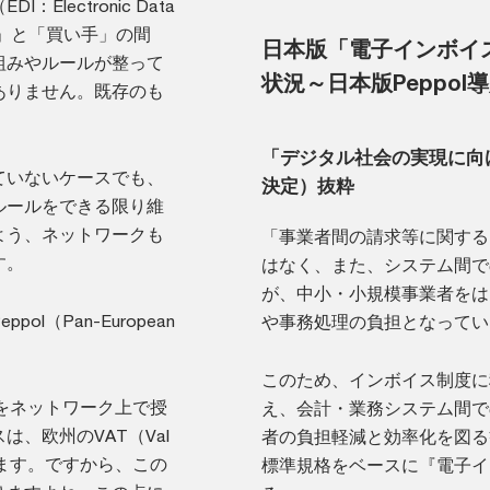
lectronic Data
り手」と「買い手」の間
日本版「電子インボイ
組みやルールが整って
状況～日本版Peppol
ありません。既存のも
「デジタル社会の実現に向け
ていないケースでも、
決定）抜粋
ルールをできる限り維
よう、ネットワークも
「事業者間の請求等に関する
す。
はなく、また、システム間で
が、中小・小規模事業者をは
（Pan-European
や事務処理の負担となってい
このため、インボイス制度に移
書をネットワーク上で授
え、会計・業務システム間で
、欧州のVAT（Val
者の負担軽減と効率化を図る
ています。ですから、この
標準規格をベースに『電子イ