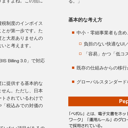
りますよね。この点に
る。」
基本的な考え方
費税制度のインボイス
ことが第一歩です。た
中小・零細事業者も含め
度と大差ありませんの
負担のない快適なUI／
ないと考えます。
「容易」かつ「低コ
illing 3.0」で対応
既存の仕組みからの移行
グローバルスタンダード
度に提供する基本的な
ません。ただし、日本
ートされているわけで
や「税込みでの対価の