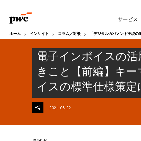
Skip
Skip
to
to
サービス
content
footer
ホーム
インサイト
コラム／対談
「デジタルガバメント実現の
電子インボイスの活
きこと【前編】キー
イスの標準仕様策定
2021-06-22