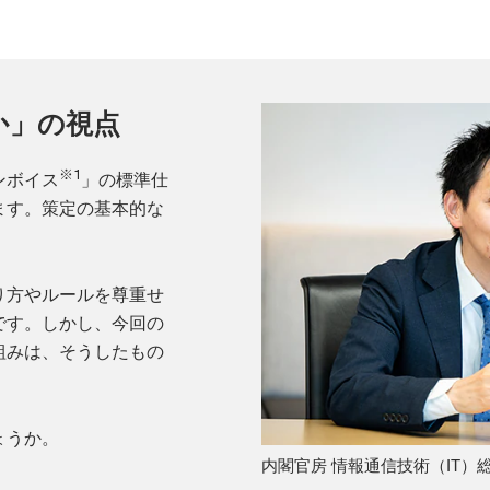
か」の視点
※1
ンボイス
」の標準仕
ます。策定の基本的な
り方やルールを尊重せ
です。しかし、今回の
組みは、そうしたもの
ょうか。
内閣官房 情報通信技術（IT）