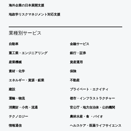
海外企業の日本展開支援
地政学リスクマネジメント対応支援
業種別サービス
自動車
金融サービス
重工業・エンジニアリング
銀行・証券
産業機械
資産運用
素材・化学
保険
エネルギー・資源・鉱業
不動産
建設
プライベート・エクイティ
運輸・物流
都市・インフラストラクチャー
消費財・小売・流通
官公庁・地方自治体・公的機関
テクノロジー
農林水産・食 ・バイオ
情報通信
ヘルスケア・医薬ライフサイエンス