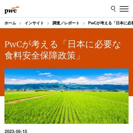
Skip
Skip
to
to
content
footer
ホーム
インサイト
調査／レポート
PwCが考える「日本に必
PwCが考える「日本に必要な
食料安全保障政策」
2023-06-15