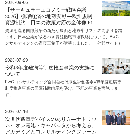
2026-08-06
【サーキュラーエコノミー戦略会議
2026】循環経済の地殻変動―欧州規制・
資源制約・日本の政策対応の全体像
資源を巡る国際競争の新たな局面と地政学リスクの高まりを踏
まえ、日本企業が取るべき資源循環市場戦略について、PwCコ
ンサルティングの齊藤三希子が講演しました。（外部サイト）
2026-07-29
令和8年度難病等制度推進事業の実施に
ついて
PwCコンサルティング合同会社は厚生労働省令和8年度難病等
制度推進事業の国庫補助内示を受け、下記の事業を実施しま
す。
2026-07-16
次世代蓄電デバイスのあり方―ナトリウ
ムイオン電池・キャパシタから考える、
アカデミアとコンサルティングファーム