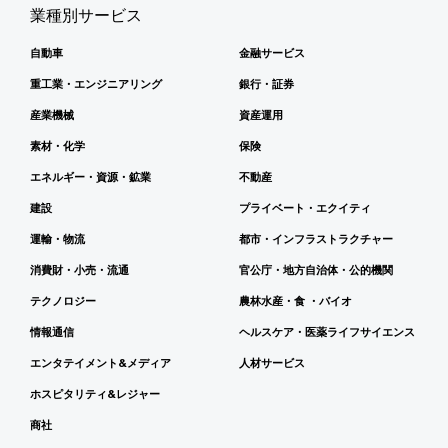
業種別サービス
自動車
金融サービス
重工業・エンジニアリング
銀行・証券
産業機械
資産運用
素材・化学
保険
エネルギー・資源・鉱業
不動産
建設
プライベート・エクイティ
運輸・物流
都市・インフラストラクチャー
消費財・小売・流通
官公庁・地方自治体・公的機関
テクノロジー
農林水産・食 ・バイオ
情報通信
ヘルスケア・医薬ライフサイエンス
エンタテイメント&メディア
人材サービス
ホスピタリティ&レジャー
商社