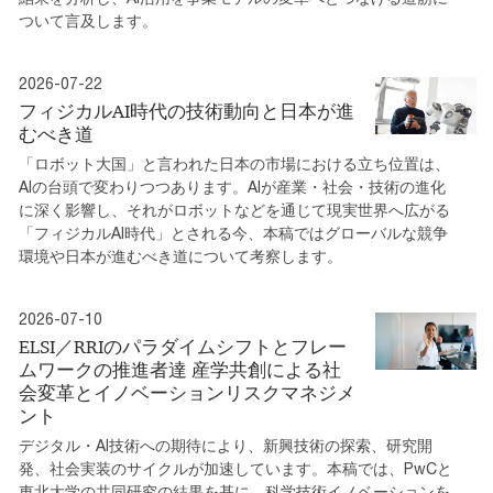
ついて言及します。
2026-07-22
フィジカルAI時代の技術動向と日本が進
むべき道
「ロボット大国」と言われた日本の市場における立ち位置は、
AIの台頭で変わりつつあります。AIが産業・社会・技術の進化
に深く影響し、それがロボットなどを通じて現実世界へ広がる
「フィジカルAI時代」とされる今、本稿ではグローバルな競争
環境や日本が進むべき道について考察します。
2026-07-10
ELSI／RRIのパラダイムシフトとフレー
ムワークの推進者達 産学共創による社
会変革とイノベーションリスクマネジメ
ント
デジタル・AI技術への期待により、新興技術の探索、研究開
発、社会実装のサイクルが加速しています。本稿では、PwCと
東北大学の共同研究の結果を基に、科学技術イノベーションを