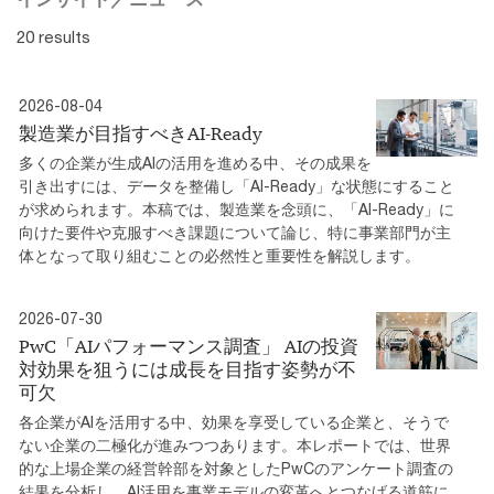
20 results
2026-08-04
製造業が目指すべきAI-Ready
多くの企業が生成AIの活用を進める中、その成果を
引き出すには、データを整備し「AI-Ready」な状態にすること
が求められます。本稿では、製造業を念頭に、「AI-Ready」に
向けた要件や克服すべき課題について論じ、特に事業部門が主
体となって取り組むことの必然性と重要性を解説します。
2026-07-30
PwC「AIパフォーマンス調査」 AIの投資
対効果を狙うには成長を目指す姿勢が不
可欠
各企業がAIを活用する中、効果を享受している企業と、そうで
ない企業の二極化が進みつつあります。本レポートでは、世界
的な上場企業の経営幹部を対象としたPwCのアンケート調査の
結果を分析し、AI活用を事業モデルの変革へとつなげる道筋に