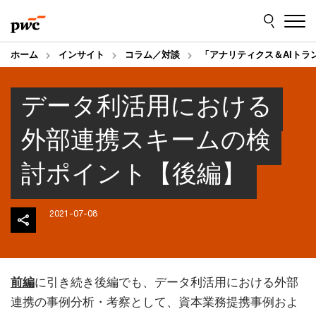
Skip
Skip
to
to
content
footer
ホーム
インサイト
コラム／対談
「アナリティクス＆AIトラ
データ利活用における
外部連携スキームの検
討ポイント【後編】
2021-07-08
前編
に引き続き後編でも、データ利活用における外部
連携の事例分析・考察として、資本業務提携事例およ