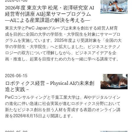
2026-07-06
2026年度 東京大学 松尾・岩澤研究室 AI
経営寄付講座 AI起業サマープログラム
―AIによる産業課題の解決を考える―
東京大学とPwC Japanグループは未来を創出する経営人材育
成を目的に全国の大学の学部生・大学院生を対象にサマープロ
グラムを実施しています。2025年度より受講対象を「全国の大
学の学部生・大学院生」へと拡大しました。ビジネスとテクノ
ロジーの双方について理解しながら、ビジネスアイデアを企
画・推進し、起業を目指すための力を一緒に学べる講座です。
2026-06-15
ロボティクス経営－Physical AIの未来創
造と実践－
PwCコンサルティングと千葉工業大学は、AIやデジタルツイン
の進化に伴い急速に社会実装が進むロボティクス分野において
新たなビジネス創出を担う人材を育成する表題のオンライン講
座を2026年6月15日より開講します。