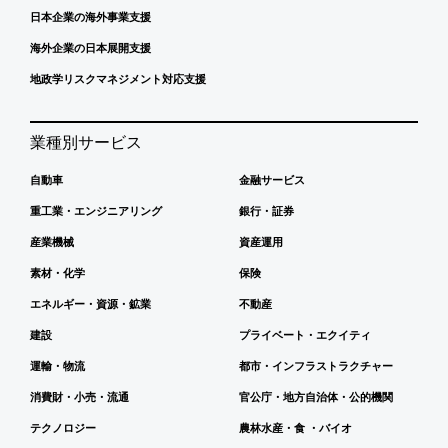
日本企業の海外事業支援
海外企業の日本展開支援
地政学リスクマネジメント対応支援
業種別サービス
自動車
金融サービス
重工業・エンジニアリング
銀行・証券
産業機械
資産運用
素材・化学
保険
エネルギー・資源・鉱業
不動産
建設
プライベート・エクイティ
運輸・物流
都市・インフラストラクチャー
消費財・小売・流通
官公庁・地方自治体・公的機関
テクノロジー
農林水産・食 ・バイオ