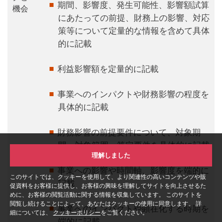
期間、影響度、発生可能性、影響額試算
機会
にあたっての前提、財務上の影響、対応
策等について定量的な情報を含めて具体
的に記載
利益影響額を定量的に記載
事業へのインパクトや財務影響の程度を
具体的に記載
財務影響の前提要件について、対象期
間、対象範囲、算定要件を具体的に記載
理解しました
事業への影響や時間軸、影響度を端的に
このサイトでは、クッキーを使用して、より関連性の高いコンテンツや販
記載
促資料をお客様に提供し、お客様の興味を理解してサイトを向上させるた
めに、お客様の閲覧活動に関する情報を収集しています。 このサイトを
閲覧し続けることによって、あなたはクッキーの使用に同意します。 詳
事業へのインパクトや顕在化する時期を
細については、
クッキーポリシー
をご覧ください。
端的に記載