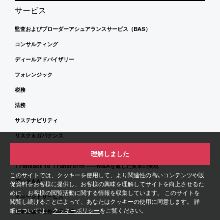
サービス
監査およびブローダーアシュアランスサービス（BAS）
コンサルティング
ディールアドバイザリー
フォレンジック
税務
法務
サステナビリティ
リスク＆ガバナンス
サイバーセキュリティ＆プライバシー
理解しました
Transact to Transform ――M&Aを通じた変革の実現
このサイトでは、クッキーを使用して、より関連性の高いコンテンツや販
データ＆AI
促資料をお客様に提供し、お客様の興味を理解してサイトを向上させるた
めに、お客様の閲覧活動に関する情報を収集しています。 このサイトを
マネージドサービス
閲覧し続けることによって、あなたはクッキーの使用に同意します。 詳
細については、
クッキーポリシー
をご覧ください。
日本企業の海外事業支援